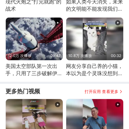
现代火炮之“打完就跑”的
如果人类今天消失，未来
战术
的文明能不能发现我们存
在过？
12.0万 次播放
09:47
10.8万 次播放
00:32
美国太空部队第一次出
网友分享自己养的小猫，
手，只用了三步破解伊朗
本以为是个灵珠没想到是
防空
魔丸
更多热门视频
打开应用 查看更多