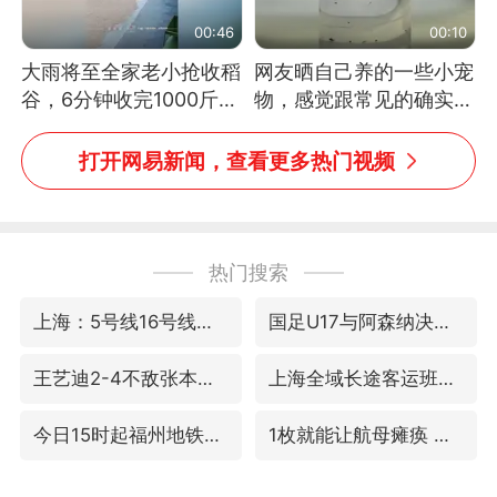
00:46
00:10
大雨将至全家老小抢收稻
网友晒自己养的一些小宠
谷，6分钟收完1000斤，
物，感觉跟常见的确实有
没有一个人掉链子
些不一样
打开网易新闻，查看更多热门视频
热门搜索
上海：5号线16号线浦江线全线停运
国足U17与阿森纳决赛取消 并列冠军
王艺迪2-4不敌张本美和止步4强
上海全域长途客运班次全部停运
今日15时起福州地铁高架区段停运
1枚就能让航母瘫痪 轰-6J实力有多强