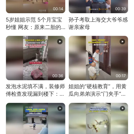
00:14
00:39
5岁姐姐示范 5个月宝宝
孙子考取上海交大爷爷感
秒懂 网友：原来二胎的
谢亲家母
快乐长这样
00:36
00:17
发泡水泥填不满，装修师
姐姐的“硬核教育”，用黄
傅检查发现漏到楼下：出
瓜向弟弟演示“门夹手”，
风口未延伸到外墙
网友：果然言传不如身
教！