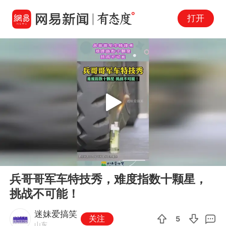
打开
Play
00:00
00:10
En
兵哥哥军车特技秀，难度指数十颗星，
fu
挑战不可能！
迷妹爱搞笑
关注
5
山东