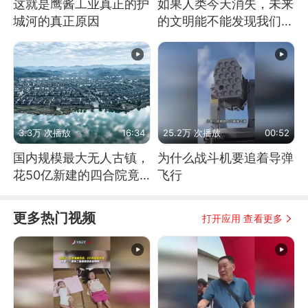
这就是鹰酱工业真正的护
如果人类今天消失，未来
城河的真正原因
的文明能不能发现我们存
在过？
3.3万 次播放
16:34
25.2万 次播放
00:52
国内规模最大无人古镇，
为什么战斗机要追着导弹
花50亿新建的四合院竟
飞行
没人住，发生了啥
更多热门视频
打开应用 查看更多