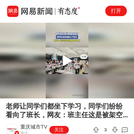
打开
Play
00:00
00:13
En
老师让同学们都坐下学习，同学们纷纷
fu
看向了班长，网友：班主任这是被架空
了啊
重庆城市TV
关注
3
重庆