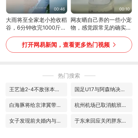
00:46
00:10
大雨将至全家老小抢收稻
网友晒自己养的一些小宠
谷，6分钟收完1000斤，
物，感觉跟常见的确实有
没有一个人掉链子
些不一样
打开网易新闻，查看更多热门视频
热门搜索
王艺迪2-4不敌张本美和止步4强
国足U17与阿森纳决赛取消 并列冠军
白海豚将给京津冀带来大暴雨
杭州机场已取消航班388架次
女子发现前夫婚内与第三者育子
于东来回应关闭胖东来生活广场店