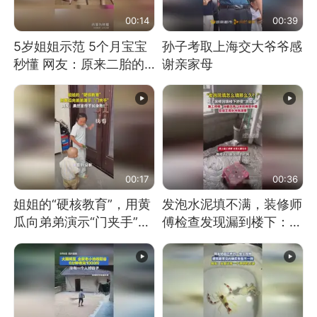
00:14
00:39
5岁姐姐示范 5个月宝宝
孙子考取上海交大爷爷感
秒懂 网友：原来二胎的
谢亲家母
快乐长这样
00:17
00:36
姐姐的“硬核教育”，用黄
发泡水泥填不满，装修师
瓜向弟弟演示“门夹手”，
傅检查发现漏到楼下：出
网友：果然言传不如身
风口未延伸到外墙
教！