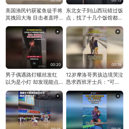
美国渔民钓获鲨鱼徒手将
东北女子到山西玩错过饭
其拽回大海 目击者直呼
点，找了十几个饭馆都没
震惊 （视频来源：参考
开门：午休到几点
消息）
00:20
00:19
男子偶遇路灯螺丝发红
12岁摩洛哥男孩边境哭泣
以为是小灯 却发现能点
恳求西班牙士兵：“可不
燃香烟 当事人：已报警
可以不要把我遣返回国”
处理
00:16
00:15