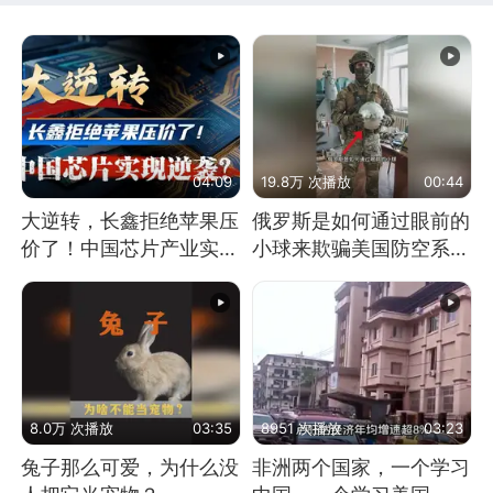
04:09
19.8万 次播放
00:44
大逆转，长鑫拒绝苹果压
俄罗斯是如何通过眼前的
价了！中国芯片产业实现
小球来欺骗美国防空系统
怎样的逆袭？
的
8.0万 次播放
03:35
8951 次播放
03:23
兔子那么可爱，为什么没
非洲两个国家，一个学习