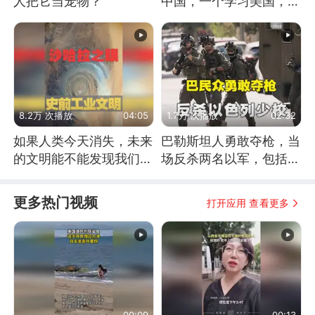
人把它当宠物？
中国，一个学习美国，结
果怎么样了？
8.2万 次播放
04:05
1.7万 次播放
02:32
如果人类今天消失，未来
巴勒斯坦人勇敢夺枪，当
的文明能不能发现我们存
场反杀两名以军，包括一
在过？
名少校
更多热门视频
打开应用 查看更多
00:09
00:13