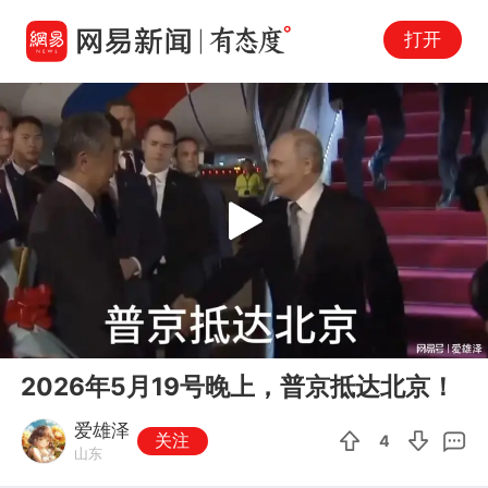
打开
Play
00:00
03:19
En
2026年5月19号晚上，普京抵达北京！
fu
爱雄泽
关注
4
山东