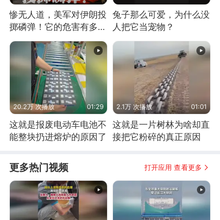
惨无人道，美军对伊朗投
兔子那么可爱，为什么没
掷磷弹！它的危害有多
人把它当宠物？
大？
20.2万 次播放
01:29
2.1万 次播放
01:01
这就是报废电动车电池不
这就是一片树林为啥却直
能整块扔进熔炉的原因了
接把它粉碎的真正原因
更多热门视频
打开应用 查看更多