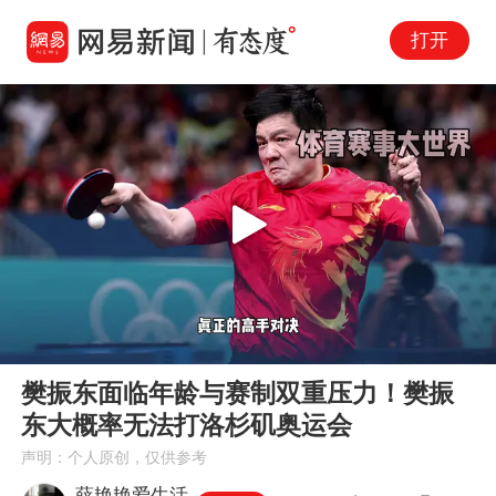
打开
Play
00:00
01:15
En
樊振东面临年龄与赛制双重压力！樊振
fu
东大概率无法打洛杉矶奥运会
声明：个人原创，仅供参考
薛艳艳爱生活