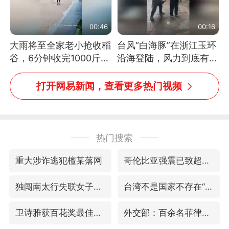
00:46
00:16
大雨将至全家老小抢收稻
台风“白海豚”在浙江玉环
谷，6分钟收完1000斤，
沿海登陆，风力到底有多
没有一个人掉链子
大？记者腰上拴着安全
绳，依然站不稳
打开网易新闻，查看更多热门视频
热门搜索
重大涉诈逃犯檀某落网
哥伦比亚强震已致超20人死亡
独闯南太行失联女子遗体已找到
台湾不是国家不存在“国格”
卫诗雅获百花奖最佳女主角
外交部：百余名菲律宾公民被依法处理