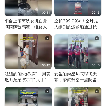
00:14
00:18
阳台上滚筒洗衣机自爆，
全长399.99米！全球最
满筒碎玻璃渣，维修人员
大级别的运输船通过长江
称是人为原因，从未见过
大桥这一幕，太震撼了！
洗衣机自爆
00:17
00:10
姐姐的“硬核教育”，用黄
女生晒乘坐热气球飞天一
瓜向弟弟演示“门夹手”，
幕，瞬间升空一点防备都
网友：果然言传不如身
没有
教！