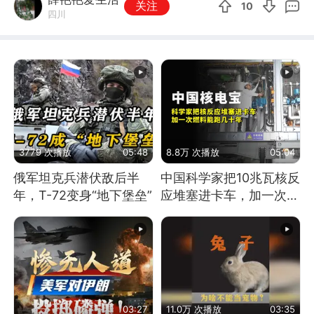
关注
10
四川
3779 次播放
05:48
8.8万 次播放
05:04
俄军坦克兵潜伏敌后半
中国科学家把10兆瓦核反
年，T-72变身“地下堡垒”
应堆塞进卡车，加一次燃
料能跑几十年
03:27
11.0万 次播放
03:35