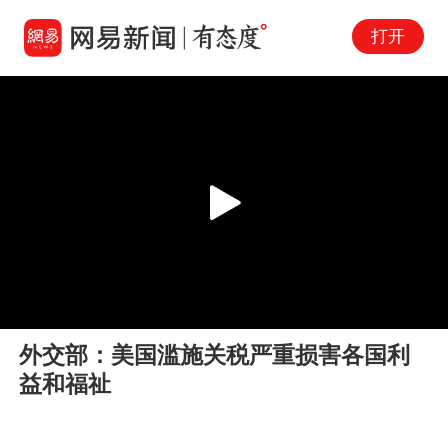
打开
Play
00:00
00:06
En
外交部：美国滥施关税严重损害各国利
fu
益和福祉