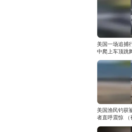
美国一场追捕
中爬上车顶跳
美国渔民钓获
者直呼震惊 