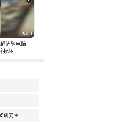
00:11
腿踹翻电脑
臂损坏
85研究生