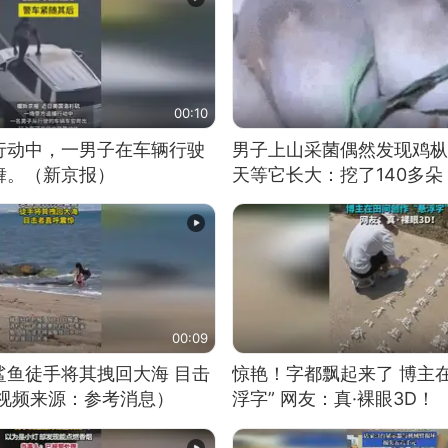
00:10
行动中，一男子在车辆行驶
男子上山采菌偶然发现鸡枞
舞。（新京报）
天等它长大：挖了140多朵
00:09
鲨鱼徒手将其拽回大海 目击
惊艳！字都飘起来了 博主
（视频来源：参考消息）
浮字” 网友：真·裸眼3D！