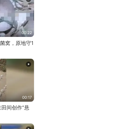
00:22
菌窝，原地守1
00:17
在田间创作“悬