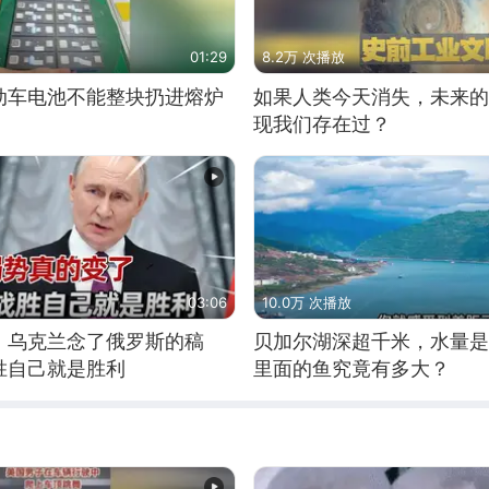
01:29
8.2万 次播放
动车电池不能整块扔进熔炉
如果人类今天消失，未来的
现我们存在过？
03:06
10.0万 次播放
，乌克兰念了俄罗斯的稿
贝加尔湖深超千米，水量是
胜自己就是胜利
里面的鱼究竟有多大？