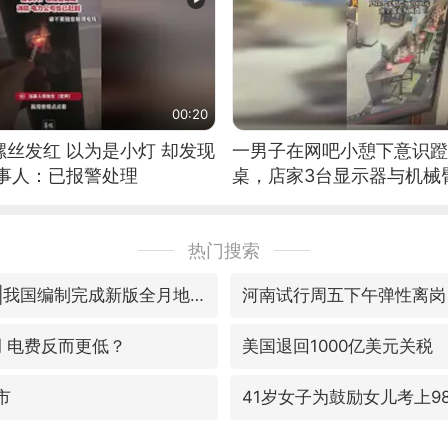
00:20
丝发红 以为是小灯 却发现
一男子在网吧小憩下意识蹬
当事人：已报警处理
桌，店家3台显示器与机械
热门搜索
新华社权威快报|我国编制完成新版全月地质图
河南试行周五下午弹性离岗
调 电费反而更低？
美国退回1000亿美元关税
市
41岁女子为鼓励女儿考上9