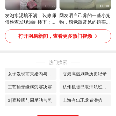
00:36
00:10
发泡水泥填不满，装修师
网友晒自己养的一些小宠
傅检查发现漏到楼下：出
物，感觉跟常见的确实有
风口未延伸到外墙
些不一样
打开网易新闻，查看更多热门视频
热门搜索
女子发现前夫婚内与第三者育子
香港高温刷新历史纪录
王艺迪无缘横滨赛决赛
杭州机场已取消航班388架次
刘嘉玲晒与周星驰合照
上海有出现龙卷潜势