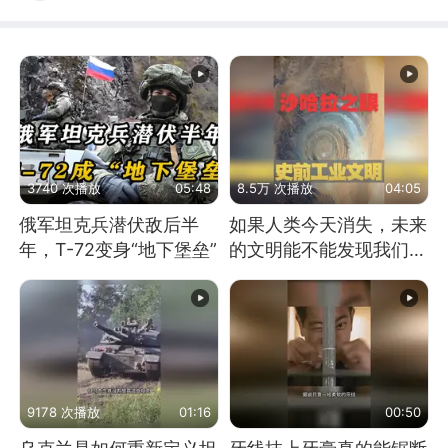
3740 次播放
05:48
8.5万 次播放
04:05
俄军坦克兵潜伏敌后半
如果人类今天消失，未来
年，T-72变身“地下堡垒”
的文明能不能发现我们存
在过？
9178 次播放
01:16
00:50