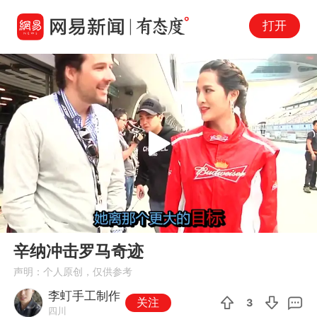
打开
Play
00:00
02:43
En
辛纳冲击罗马奇迹
fu
声明：个人原创，仅供参考
李虰手工制作
关注
3
四川