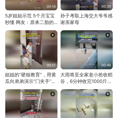
00:14
00:39
5岁姐姐示范 5个月宝宝
孙子考取上海交大爷爷感
秒懂 网友：原来二胎的
谢亲家母
快乐长这样
00:17
00:46
姐姐的“硬核教育”，用黄
大雨将至全家老小抢收稻
瓜向弟弟演示“门夹手”，
谷，6分钟收完1000斤，
网友：果然言传不如身
没有一个人掉链子
教！