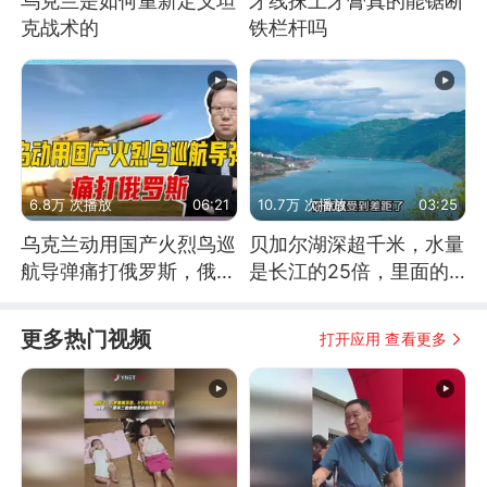
乌克兰是如何重新定义坦
牙线抹上牙膏真的能锯断
克战术的
铁栏杆吗
6.8万 次播放
06:21
10.7万 次播放
03:25
乌克兰动用国产火烈鸟巡
贝加尔湖深超千米，水量
航导弹痛打俄罗斯，俄军
是长江的25倍，里面的
为什么没能拦截？
鱼究竟有多大？
更多热门视频
打开应用 查看更多