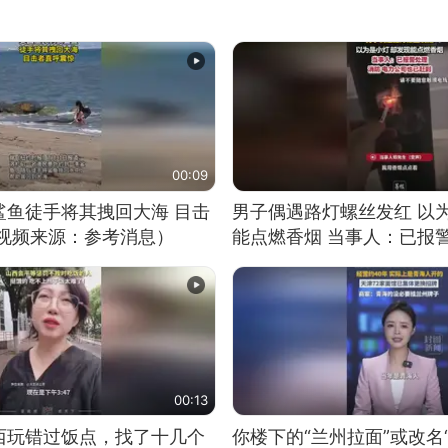
00:09
鲨鱼徒手将其拽回大海 目击
男子偶遇路灯螺丝发红 以
（视频来源：参考消息）
能点燃香烟 当事人：已报
00:13
西玩错过饭点，找了十几个
你楼下的“兰州拉面”或改名