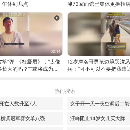
：午休到几点
津72家面馆已集体更换招
00:14
筝“弹”《枉凝眉》，“太像
12岁摩洛哥男孩边境哭泣
长大的吗？”“或将成为首
兵：“可不可以不要把我遣返
筝的选手。”（来源：新华每
热门搜索
死亡人数升至7人
女子开一天一夜空调后二氧
T横滨冠军赛女单八强
汪峰阻止14岁女儿买大牌