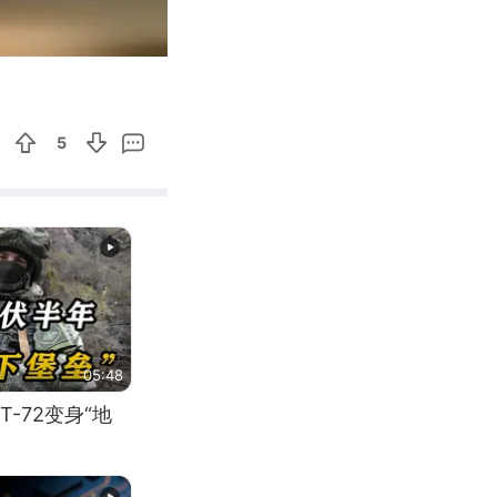
00:11
Enter
fullscreen
5
05:48
-72变身“地