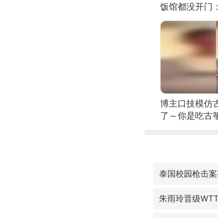
饭馆都没开门
博主口技模仿古
了～你是吃古筝
位考级不带古
日电讯）
泰国校园枪击案
朱雨玲晋级WT