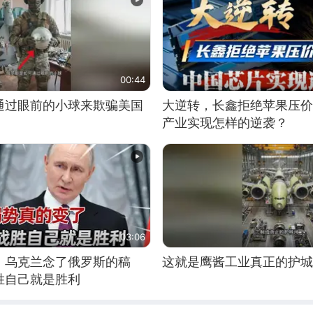
00:44
通过眼前的小球来欺骗美国
大逆转，长鑫拒绝苹果压价
产业实现怎样的逆袭？
03:06
，乌克兰念了俄罗斯的稿
这就是鹰酱工业真正的护城
胜自己就是胜利