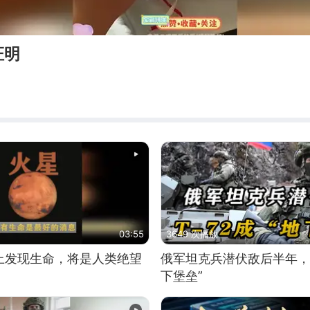
证明
03:55
3649 次播放
上发现生命，将是人类绝望
俄军坦克兵潜伏敌后半年，T
下堡垒”