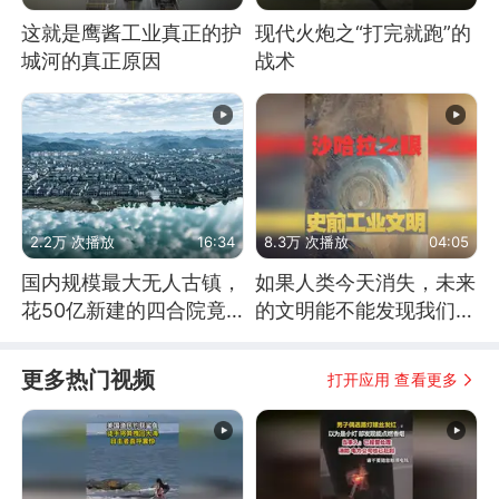
这就是鹰酱工业真正的护
现代火炮之“打完就跑”的
城河的真正原因
战术
2.2万 次播放
16:34
8.3万 次播放
04:05
国内规模最大无人古镇，
如果人类今天消失，未来
花50亿新建的四合院竟
的文明能不能发现我们存
没人住，发生了啥
在过？
更多热门视频
打开应用 查看更多