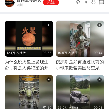
关注
4
四川
12.1万 次播放
03:55
19.9万 次播放
00:44
为什么说火星上发现生
俄罗斯是如何通过眼前的
命，将是人类绝望的开
小球来欺骗美国防空系统
始？
的
01:36
22.6万 次播放
00:52