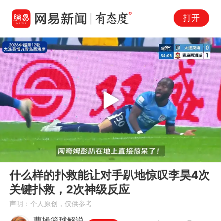
打开
Play
00:00
00:47
En
什么样的扑救能让对手趴地惊叹李昊4次
fu
关键扑救，2次神级反应
声明：个人原创，仅供参考
曹操篮球解说