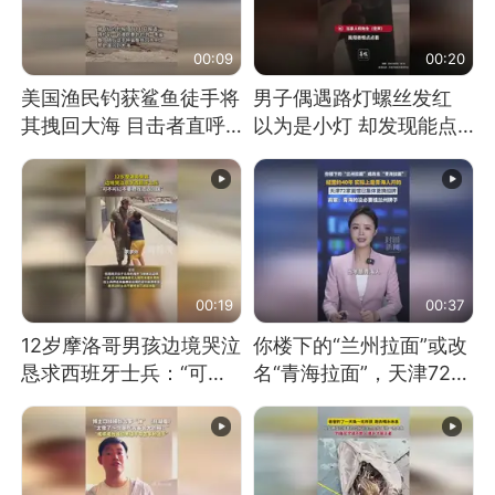
00:09
00:20
美国渔民钓获鲨鱼徒手将
男子偶遇路灯螺丝发红
其拽回大海 目击者直呼
以为是小灯 却发现能点
震惊 （视频来源：参考
燃香烟 当事人：已报警
消息）
处理
00:19
00:37
12岁摩洛哥男孩边境哭泣
你楼下的“兰州拉面”或改
恳求西班牙士兵：“可不
名“青海拉面”，天津72家
可以不要把我遣返回国”
面馆已集体更换招牌