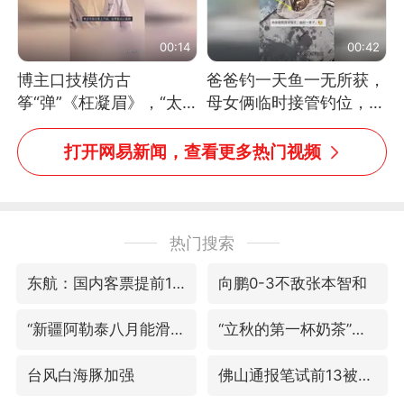
00:14
00:42
博主口技模仿古
爸爸钓一天鱼一无所获，
筝“弹”《枉凝眉》，“太
母女俩临时接管钓位，用
像了～你是吃古筝长大的
玩具鱼竿钓上大鱼
吗？”“或将成为首位考级
打开网易新闻，查看更多热门视频
不带古筝的选手。”（来
源：新华每日电讯）
热门搜索
东航：国内客票提前14天免费退改
向鹏0-3不敌张本智和
“新疆阿勒泰八月能滑雪”不实
“立秋的第一杯奶茶”又爆单了
台风白海豚加强
佛山通报笔试前13被淘汰后5名进体检