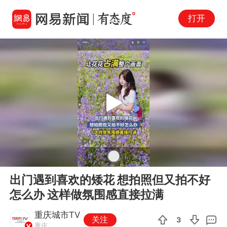
打开
Play
00:00
00:30
En
出门遇到喜欢的矮花 想拍照但又拍不好
fu
怎么办 这样做氛围感直接拉满
重庆城市TV
关注
3
重庆