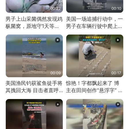
00:22
00:10
男子上山采菌偶然发现鸡
美国一场追捕行动中，一
枞菌窝，原地守1天等它
男子在车辆行驶中爬上车
长大：挖了140多朵
顶跳舞。（新京报）
00:09
00:17
美国渔民钓获鲨鱼徒手将
惊艳！字都飘起来了 博
其拽回大海 目击者直呼
主在田间创作“悬浮字” 网
震惊 （视频来源：参考
友：真·裸眼3D！
消息）