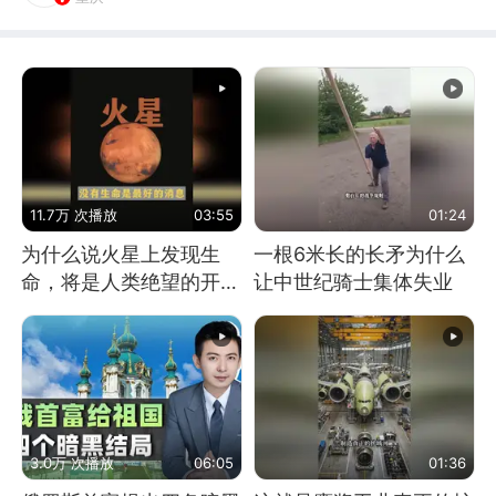
11.7万 次播放
03:55
01:24
为什么说火星上发现生
一根6米长的长矛为什么
命，将是人类绝望的开
让中世纪骑士集体失业
始？
3.0万 次播放
06:05
01:36