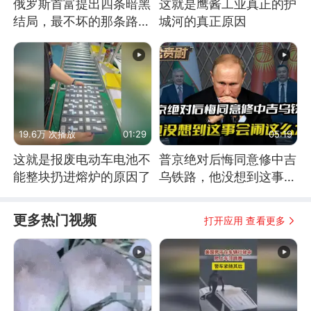
俄罗斯首富提出四条暗黑
这就是鹰酱工业真正的护
结局，最不坏的那条路是
城河的真正原因
通向东方
19.6万 次播放
01:29
05:19
这就是报废电动车电池不
普京绝对后悔同意修中吉
能整块扔进熔炉的原因了
乌铁路，他没想到这事会
闹这么大
更多热门视频
打开应用 查看更多