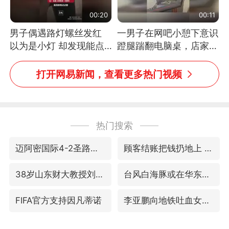
00:20
00:11
男子偶遇路灯螺丝发红
一男子在网吧小憩下意识
以为是小灯 却发现能点
蹬腿踹翻电脑桌，店家3
燃香烟 当事人：已报警
台显示器与机械臂损坏
处理
打开网易新闻，查看更多热门视频
热门搜索
迈阿密国际4-2圣路易斯
顾客结账把钱扔地上 服务员霸气扔回
38岁山东财大教授刘海明逝世
台风白海豚或在华东沿海登陆
FIFA官方支持因凡蒂诺
李亚鹏向地铁吐血女孩捐99999元