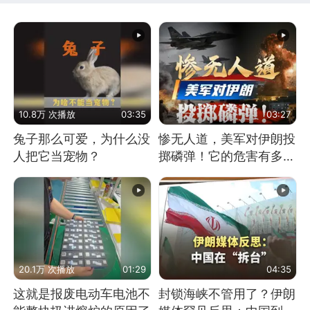
10.8万 次播放
03:35
03:27
兔子那么可爱，为什么没
惨无人道，美军对伊朗投
人把它当宠物？
掷磷弹！它的危害有多
大？
20.1万 次播放
01:29
04:35
这就是报废电动车电池不
封锁海峡不管用了？伊朗