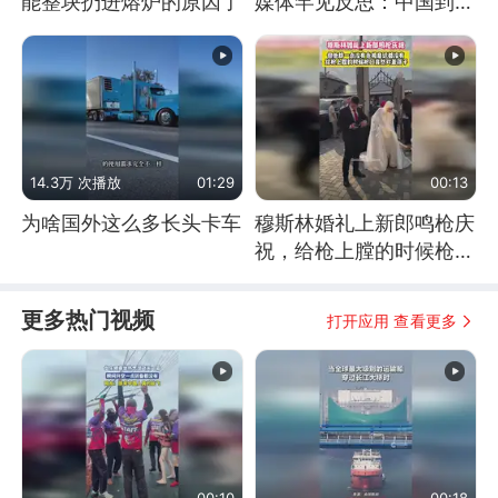
能整块扔进熔炉的原因了
媒体罕见反思：中国到底
是不是在"拆台"
14.3万 次播放
01:29
00:13
为啥国外这么多长头卡车
穆斯林婚礼上新郎鸣枪庆
祝，给枪上膛的时候枪口
竟然对着孩子
更多热门视频
打开应用 查看更多
00:10
00:18