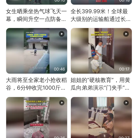
女生晒乘坐热气球飞天一
全长399.99米！全球最
幕，瞬间升空一点防备都
大级别的运输船通过长江
没有
大桥这一幕，太震撼了！
00:46
00:17
大雨将至全家老小抢收稻
姐姐的“硬核教育”，用黄
谷，6分钟收完1000斤，
瓜向弟弟演示“门夹手”，
没有一个人掉链子
网友：果然言传不如身
教！
00:36
00:27