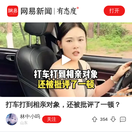
打开
Play
00:00
08:24
En
打车打到相亲对象，还被批评了一顿？
fu
林中小呜
关注
354
山东