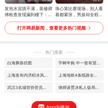
发泡水泥填不满，装修师
珠心算比赛现场，别人看
傅检查发现漏到楼下：出
着都紧张，男孩却全程气
风口未延伸到外墙
定神闲、从容作答，最终
拿下冠军。网友：这淡定
打开网易新闻，查看更多热门视频
的样子，一看就是有实
力！（人民日报）
热门搜索
白海豚路径图
宇树申购 中一签有望赚20万元
上海发布内涝积水风险提示
上海地铁4条线路全线停运
武汉3名城管协管员殴打摊主被刑拘
律师谈贾冰私人饭局被偷拍
App内播放