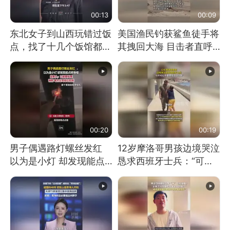
00:13
00:09
东北女子到山西玩错过饭
美国渔民钓获鲨鱼徒手将
点，找了十几个饭馆都没
其拽回大海 目击者直呼
开门：午休到几点
震惊 （视频来源：参考
消息）
00:20
00:19
男子偶遇路灯螺丝发红
12岁摩洛哥男孩边境哭泣
以为是小灯 却发现能点
恳求西班牙士兵：“可不
燃香烟 当事人：已报警
可以不要把我遣返回国”
处理