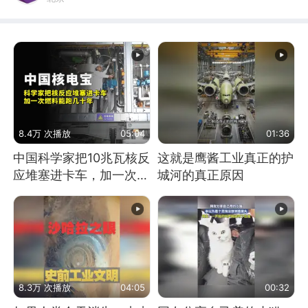
8.4万 次播放
05:04
01:36
中国科学家把10兆瓦核反
这就是鹰酱工业真正的护
应堆塞进卡车，加一次燃
城河的真正原因
料能跑几十年
8.3万 次播放
04:05
00:32