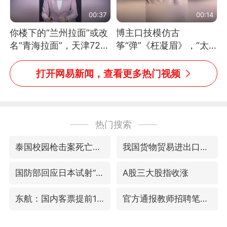
00:37
00:14
你楼下的“兰州拉面”或改
博主口技模仿古
名“青海拉面”，天津72家
筝“弹”《枉凝眉》，“太
面馆已集体更换招牌
像了～你是吃古筝长大的
吗？”“或将成为首位考级
打开网易新闻，查看更多热门视频
不带古筝的选手。”（来
源：新华每日电讯）
热门搜索
泰国校园枪击案死亡人数升至7人
我国货物贸易进出口超30万亿元
国防部回应日本试射“战斧”导弹
A股三大股指收涨
东航：国内客票提前14天免费退改
官方通报教师招聘笔试前13名被淘汰