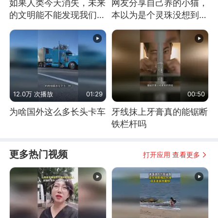
如果人类今天消失，未来
网友分享自己养的小猫，
的文明能不能发现我们存
本以为是个灵珠没想到是
在过？
魔丸
12.0万 次播放
01:29
00:50
为啥国外这么多长头卡车
牙线抹上牙膏真的能锯断
铁栏杆吗
更多热门视频
打开应用 查看更多