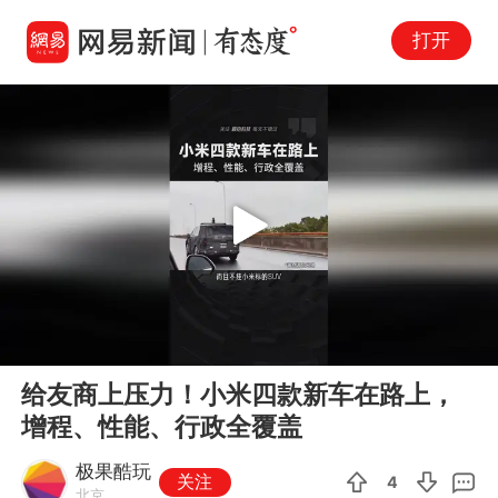
打开
Play
00:00
00:56
En
给友商上压力！小米四款新车在路上，
fu
增程、性能、行政全覆盖
极果酷玩
关注
4
北京