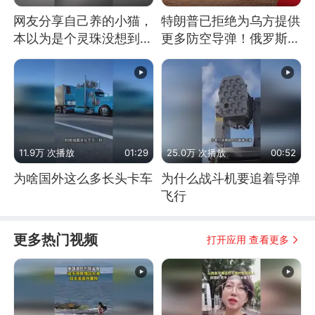
网友分享自己养的小猫，
特朗普已拒绝为乌方提供
本以为是个灵珠没想到是
更多防空导弹！俄罗斯抓
魔丸
住窗口期猛炸基辅
11.9万 次播放
01:29
25.0万 次播放
00:52
为啥国外这么多长头卡车
为什么战斗机要追着导弹
飞行
更多热门视频
打开应用 查看更多