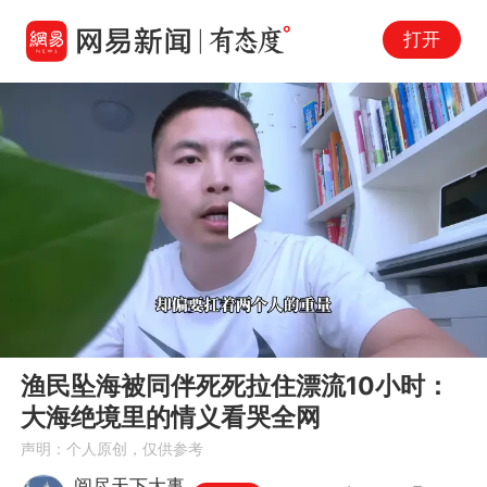
打开
Play
00:00
02:08
En
渔民坠海被同伴死死拉住漂流10小时：
fu
大海绝境里的情义看哭全网
声明：个人原创，仅供参考
阅尽天下大事