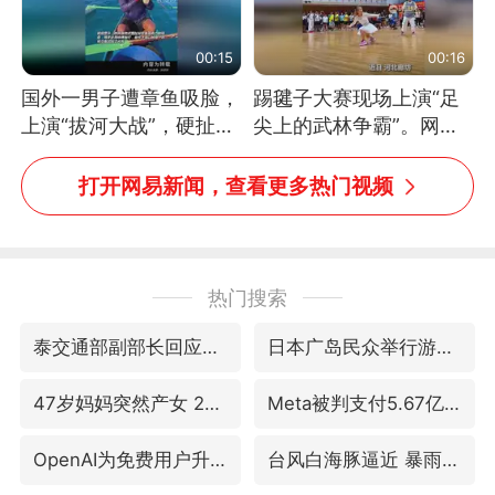
00:15
00:16
国外一男子遭章鱼吸脸，
踢毽子大赛现场上演“足
上演“拔河大战”，硬扯加
尖上的武林争霸”。网
铁棒敲打方才挣脱
友：这哪是踢毽子，分明
是武侠片现场！#睡个好
打开网易新闻，查看更多热门视频
觉
热门搜索
泰交通部副部长回应中国游客遭歧视
日本广岛民众举行游行反对政府行径
47岁妈妈突然产女 26岁女儿：很震惊
Meta被判支付5.67亿美元
OpenAI为免费用户升级GPT-5.6 Luna
台风白海豚逼近 暴雨大暴雨来袭