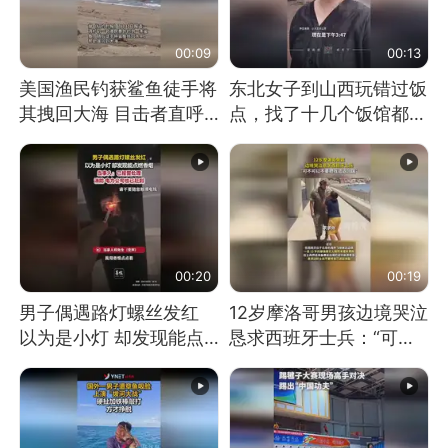
00:09
00:13
美国渔民钓获鲨鱼徒手将
东北女子到山西玩错过饭
其拽回大海 目击者直呼
点，找了十几个饭馆都没
震惊 （视频来源：参考
开门：午休到几点
消息）
00:20
00:19
男子偶遇路灯螺丝发红
12岁摩洛哥男孩边境哭泣
以为是小灯 却发现能点
恳求西班牙士兵：“可不
燃香烟 当事人：已报警
可以不要把我遣返回国”
处理