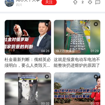
关注
2
四川
04:26
19.7万 次播放
01:29
杜金最新判断：俄精英必
这就是报废电动车电池不
须明白，要么人类毁灭，
能整块扔进熔炉的原因了
要么俄毁灭
00:32
03:13