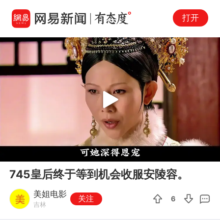
打开
Play
00:00
03:58
En
745皇后终于等到机会收服安陵容。
fu
美姐电影
关注
6
吉林