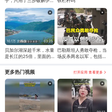
手，只用了三步破解伊朗
铁栏杆吗
防空
10.1万 次播放
03:25
1.8万 次播放
02:32
贝加尔湖深超千米，水量
巴勒斯坦人勇敢夺枪，当
是长江的25倍，里面的
场反杀两名以军，包括一
鱼究竟有多大？
名少校
更多热门视频
打开应用 查看更多
00:09
00:13