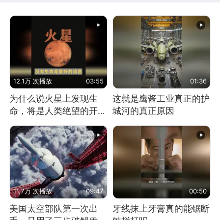
12.1万 次播放
03:55
01:36
为什么说火星上发现生
这就是鹰酱工业真正的护
命，将是人类绝望的开
城河的真正原因
始？
11.7万 次播放
09:47
00:50
美国太空部队第一次出
牙线抹上牙膏真的能锯断