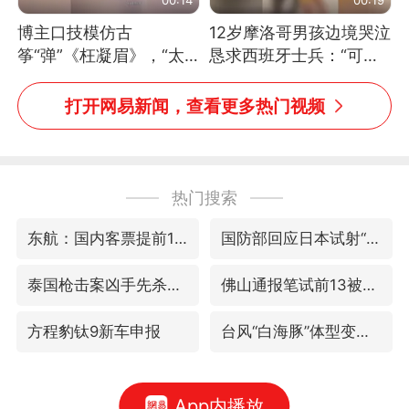
博主口技模仿古
12岁摩洛哥男孩边境哭泣
筝“弹”《枉凝眉》，“太
恳求西班牙士兵：“可不
像了～你是吃古筝长大的
可以不要把我遣返回国”
吗？”“或将成为首位考级
打开网易新闻，查看更多热门视频
不带古筝的选手。”（来
源：新华每日电讯）
热门搜索
东航：国内客票提前14天免费退改
国防部回应日本试射“战斧”导弹
泰国枪击案凶手先杀祖父母后行凶
佛山通报笔试前13被淘汰后5名进体检
方程豹钛9新车申报
台风“白海豚”体型变大！环流面积接近13个浙江那么大
App内播放