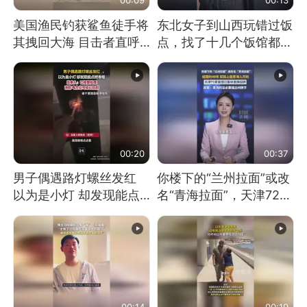
美国渔民钓获鲨鱼徒手将
东北女子到山西玩错过饭
其拽回大海 目击者直呼
点，找了十几个饭馆都没
震惊 （视频来源：参考
开门：午休到几点
消息）
00:20
00:37
男子偶遇路灯螺丝发红
你楼下的“兰州拉面”或改
以为是小灯 却发现能点
名“青海拉面”，天津72家
燃香烟 当事人：已报警
面馆已集体更换招牌
处理
00:14
00:19