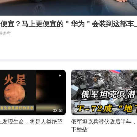
境S便宜？马上更便宜的＂华为＂会装到这部车
供参考
03:55
3733 次播放
上发现生命，将是人类绝望
俄军坦克兵潜伏敌后半年，T
下堡垒”