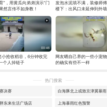
育”，用黄瓜向弟弟演示“门
发泡水泥填不满，装修师傅
：果然言传不如身教！
楼下：出风口未延伸到外墙
00:46
老小抢收稻谷，6分钟收完
网友晒自己养的一些小宠物
有一个人掉链子
的确实有些不一样
热门搜索
赛决赛
白海豚北上或致京津冀暴雨
胖东来生活广场店
上海暴雨红色预警