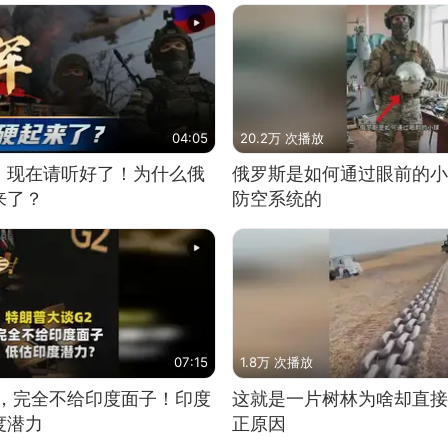
04:05
20.2万 次播放
，现在请听好了！为什么俄
俄罗斯是如何通过眼前的小
来了？
防空系统的
07:15
1.8万 次播放
2，完全不给印度面子！印度
这就是一片树林为啥却直接
度潜力
正原因