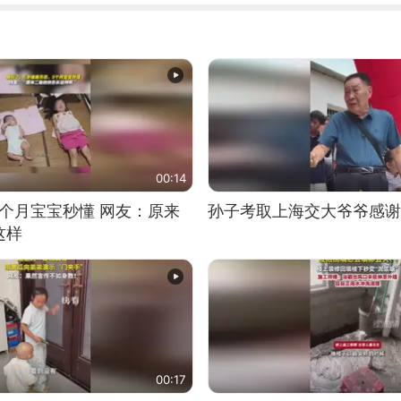
00:14
5个月宝宝秒懂 网友：原来
孙子考取上海交大爷爷感谢
这样
00:17