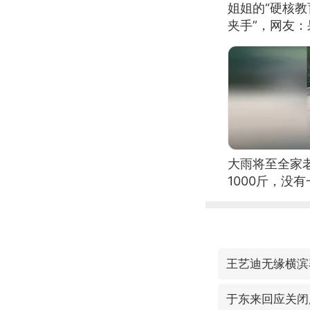
姐姐的“硬核教
夹手”，网友
大雨将至全家
1000斤，没
王艺迪无缘横滨
于东来回应关闭