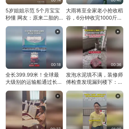
5岁姐姐示范 5个月宝宝
大雨将至全家老小抢收稻
秒懂 网友：原来二胎的
谷，6分钟收完1000斤，
快乐长这样
没有一个人掉链子
00:18
00:36
全长399.99米！全球最
发泡水泥填不满，装修师
大级别的运输船通过长江
傅检查发现漏到楼下：出
大桥这一幕，太震撼了！
风口未延伸到外墙
00:27
01:00