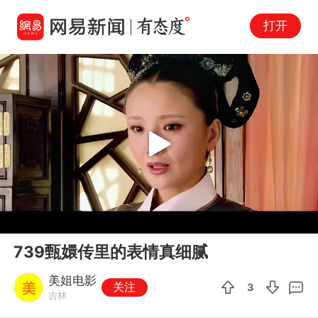
打开
Play
00:00
03:46
En
739甄嬛传里的表情真细腻
fu
美姐电影
关注
3
吉林