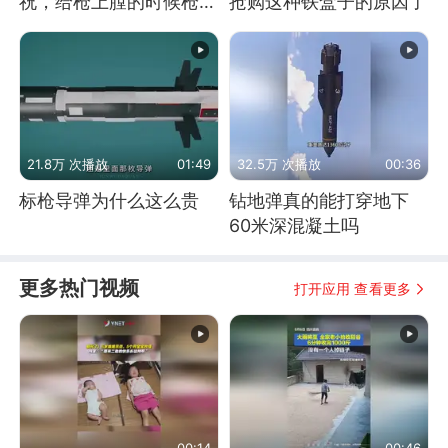
祝，给枪上膛的时候枪口
抢购这种铁盒子的原因了
竟然对着孩子
21.8万 次播放
01:49
32.5万 次播放
00:36
标枪导弹为什么这么贵
钻地弹真的能打穿地下
60米深混凝土吗
更多热门视频
打开应用 查看更多
00:14
00:46