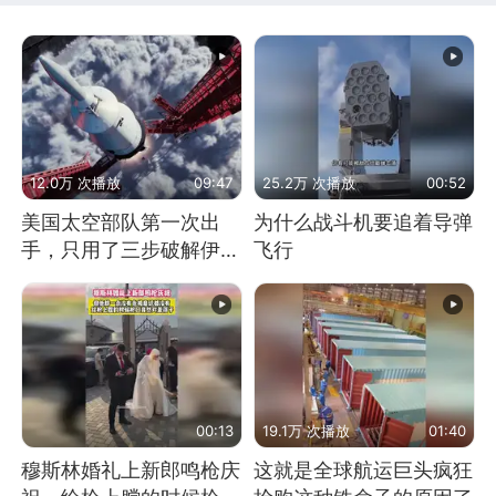
12.0万 次播放
09:47
25.2万 次播放
00:52
美国太空部队第一次出
为什么战斗机要追着导弹
手，只用了三步破解伊朗
飞行
防空
00:13
19.1万 次播放
01:40
穆斯林婚礼上新郎鸣枪庆
这就是全球航运巨头疯狂