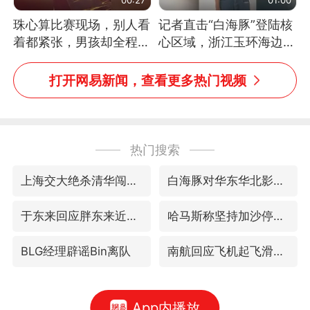
珠心算比赛现场，别人看
记者直击“白海豚”登陆核
着都紧张，男孩却全程气
心区域，浙江玉环海边民
定神闲、从容作答，最终
宿已停止营业，老板：习
拿下冠军。网友：这淡定
惯了
打开网易新闻，查看更多热门视频
的样子，一看就是有实
力！（人民日报）
热门搜索
上海交大绝杀清华闯进AUBL总决赛
白海豚对华东华北影响会大于巴威
于东来回应胖东来近25年老店年底关闭
哈马斯称坚持加沙停火协议路线图
BLG经理辟谣Bin离队
南航回应飞机起飞滑行中遭遇雷击
App内播放