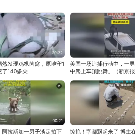
00:22
偶然发现鸡枞菌窝，原地守1
美国一场追捕行动中，一男
了140多朵
中爬上车顶跳舞。（新京报
00:21
！阿拉斯加一男子淡定拍下
惊艳！字都飘起来了 博主