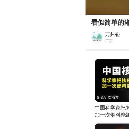
00:00
看似简单的
万归仓
广东
8.3万 次播放
中国科学家把
加一次燃料能