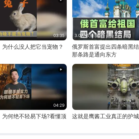
03:35
3.0万 次播放
，为什么没人把它当宠物？
俄罗斯首富提出四条暗黑结
那条路是通向东方
04:29
，为何绝不轻易下场?看懂顶
这就是鹰酱工业真正的护城