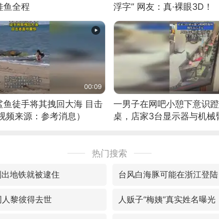
鲑鱼全程
浮字” 网友：真·裸眼3D！
00:09
鲨鱼徒手将其拽回大海 目击
一男子在网吧小憩下意识蹬
（视频来源：参考消息）
桌，店家3台显示器与机械
热门搜索
刚出地铁就被逮住
台风白海豚可能在浙江登陆
填词人黎彼得去世
人贩子“梅姨”真实姓名曝光