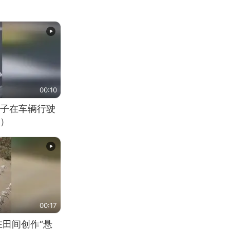
00:10
子在车辆行驶
）
00:17
在田间创作“悬