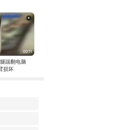
00:11
腿踹翻电脑
臂损坏