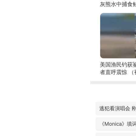
灰熊水中捕食
美国渔民钓获
者直呼震惊 
逃犯看演唱会 
《Monica》