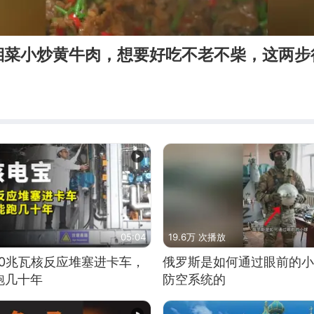
湘菜小炒黄牛肉，想要好吃不老不柴，这两步
05:04
19.6万 次播放
10兆瓦核反应堆塞进卡车，
俄罗斯是如何通过眼前的小
跑几十年
防空系统的