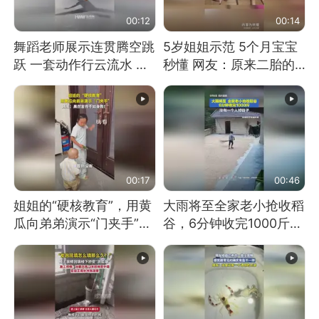
00:12
00:14
舞蹈老师展示连贯腾空跳
5岁姐姐示范 5个月宝宝
跃 一套动作行云流水 节
秒懂 网友：原来二胎的
奏感拉满 网友：怎么做
快乐长这样
到又舞又武的？
00:17
00:46
姐姐的“硬核教育”，用黄
大雨将至全家老小抢收稻
瓜向弟弟演示“门夹手”，
谷，6分钟收完1000斤，
网友：果然言传不如身
没有一个人掉链子
教！