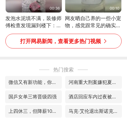
00:36
00:10
发泡水泥填不满，装修师
网友晒自己养的一些小宠
傅检查发现漏到楼下：出
物，感觉跟常见的确实有
风口未延伸到外墙
些不一样
打开网易新闻，查看更多热门视频
热门搜索
微信又有新功能，你可以“撤回”你的撤回了！
河南重大刑案嫌犯夏某钢落网
国乒女单三将晋级四强
酒店回应车内过夜被收150元
上四休三，但降薪1000元，你接受吗？
马克·艾伦退出斯诺克中国公开赛