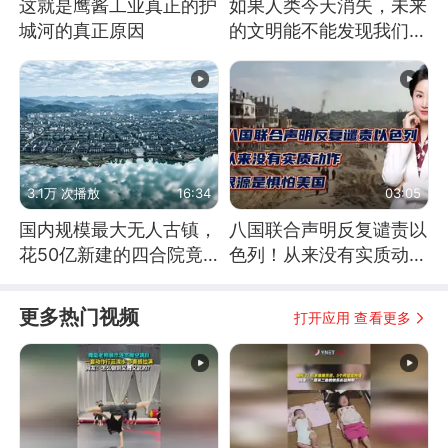
这就是鹰酱工业真正的护
如果人类今天消失，未来
城河的真正原因
的文明能不能发现我们存
在过？
3.1万 次播放
16:34
03:05
国内规模最大无人古镇，
八国联合声明反复谴责以
花50亿新建的四合院竟
色列！从来没有实质动
没人住，发生了啥
作！根源是惧怕美国
更多热门视频
打开应用 查看更多