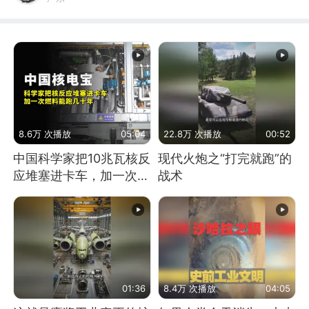
8.6万 次播放
05:04
22.8万 次播放
00:52
中国科学家把10兆瓦核反
现代火炮之“打完就跑”的
应堆塞进卡车，加一次燃
战术
料能跑几十年
01:36
8.4万 次播放
04:05