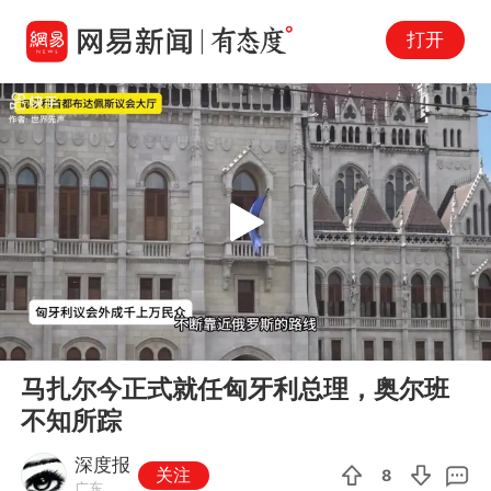
打开
Play
00:00
05:03
En
马扎尔今正式就任匈牙利总理，奥尔班
fu
不知所踪
深度报
关注
8
广东