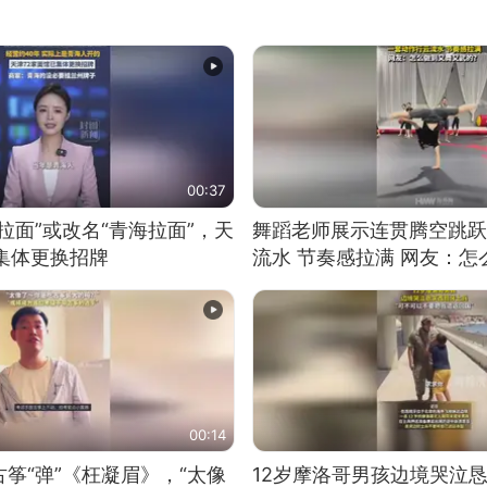
00:37
拉面”或改名“青海拉面”，天
舞蹈老师展示连贯腾空跳跃
集体更换招牌
流水 节奏感拉满 网友：
的？
00:14
筝“弹”《枉凝眉》，“太像
12岁摩洛哥男孩边境哭泣