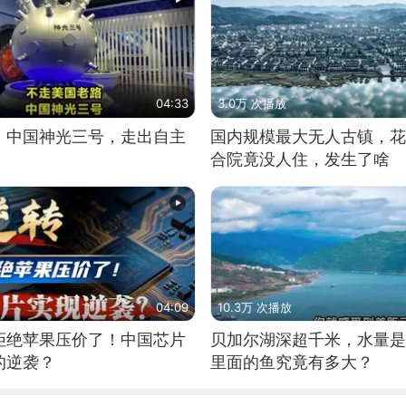
04:33
3.0万 次播放
！中国神光三号，走出自主
国内规模最大无人古镇，花
合院竟没人住，发生了啥
04:09
10.3万 次播放
拒绝苹果压价了！中国芯片
贝加尔湖深超千米，水量是
的逆袭？
里面的鱼究竟有多大？