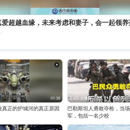
真爱超越血缘，未来考虑和妻子，会一起领养
菌
01:36
2.4万 次播放
业真正的护城河的真正原因
巴勒斯坦人勇敢夺枪，当场
军，包括一名少校