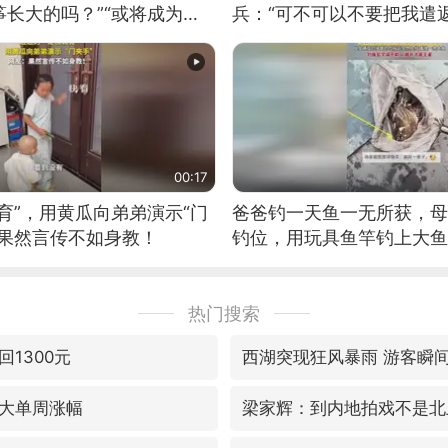
长大的吗？”“或将成为首
兵：“可不可以不要把我遣返
筝的选手。”（来源：新华每
00:17
育”，用黄瓜向弟弟演示“门
爸爸钓一天鱼一无所获，母
：果然言传不如身教！
钓位，用玩具鱼竿钓上大鱼
热门搜索
1300元
西湖突现狂风暴雨 游客瞬
大单周涨幅
梁家辉：到内地拍戏不是北