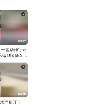
00:12
 一套动作行云
怎么做到又舞又武
00:19
恳求西班牙士