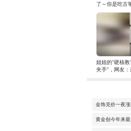
了～你是吃古筝
位考级不带古
日电讯）
姐姐的“硬核教
夹手”，网友
金饰克价一夜涨回
黄金创今年来最