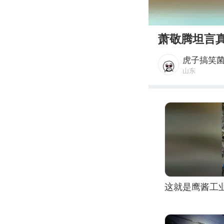
00:00
萧敬腾坦言
虎子搞笑
山东
这就是鹰酱工