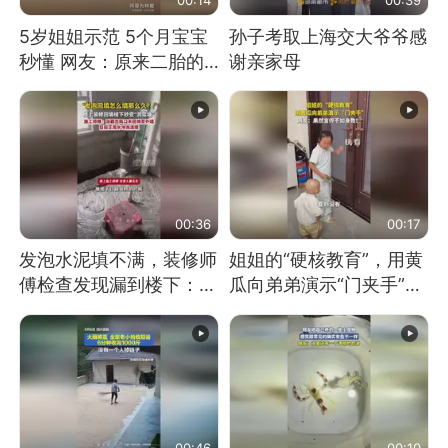
5岁姐姐示范 5个月宝宝
孙子考取上海交大爷爷感
秒懂 网友：原来二胎的
谢亲家母
快乐长这样
00:36
00:17
发泡水泥填不满，装修师
姐姐的“硬核教育”，用黄
傅检查发现漏到楼下：出
瓜向弟弟演示“门夹手”，
风口未延伸到外墙
网友：果然言传不如身
教！
00:46
00:10