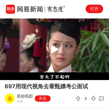
打开
Play
00:00
03:49
En
697用现代视角去看甄嬛考公面试
fu
美姐电影
关注
5
吉林