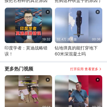
接把它粉碎的真正原因
抢购这种铁盒子的原因了
19:32
32.4万 次播放
00:36
印度学者：莫迪战略错
钻地弹真的能打穿地下
误！
60米深混凝土吗
更多热门视频
打开应用 查看更多
00:14
00:39