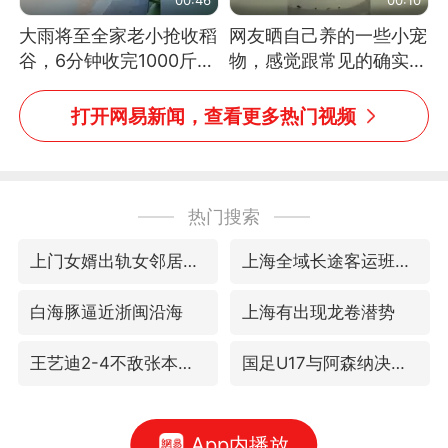
大雨将至全家老小抢收稻
网友晒自己养的一些小宠
谷，6分钟收完1000斤，
物，感觉跟常见的确实有
没有一个人掉链子
些不一样
打开网易新闻，查看更多热门视频
热门搜索
上门女婿出轨女邻居多年被判重婚罪
上海全域长途客运班次全部停运
白海豚逼近浙闽沿海
上海有出现龙卷潜势
王艺迪2-4不敌张本美和止步4强
国足U17与阿森纳决赛取消 并列冠军
App内播放