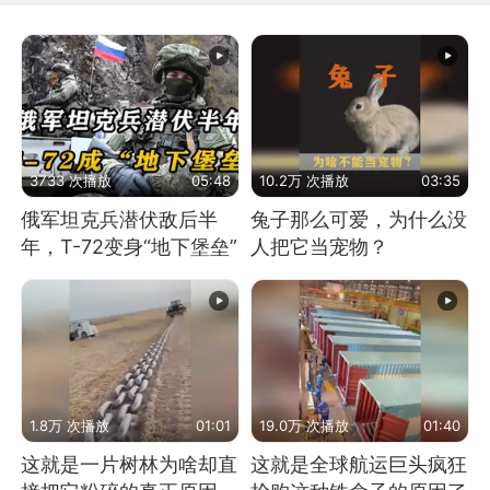
3733 次播放
05:48
10.2万 次播放
03:35
俄军坦克兵潜伏敌后半
兔子那么可爱，为什么没
年，T-72变身“地下堡垒”
人把它当宠物？
1.8万 次播放
01:01
19.0万 次播放
01:40
这就是一片树林为啥却直
这就是全球航运巨头疯狂