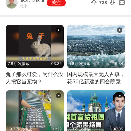
关注
738
北京
7.8万 次播放
03:35
1.8万 次播放
16:34
兔子那么可爱，为什么没
国内规模最大无人古镇，
人把它当宠物？
花50亿新建的四合院竟
没人住，发生了啥
19.7万 次播放
01:29
3.1万 次播放
06:05