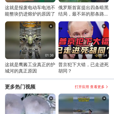
这就是报废电动车电池不
俄罗斯首富提出四条暗黑
能整块扔进熔炉的原因了
结局，最不坏的那条路是
通向东方
01:36
08:54
这就是鹰酱工业真正的护
普京犯下大错，已走进死
城河的真正原因
胡同？
更多热门视频
打开应用 查看更多