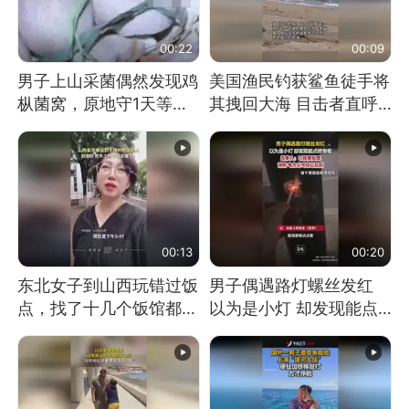
00:22
00:09
男子上山采菌偶然发现鸡
美国渔民钓获鲨鱼徒手将
枞菌窝，原地守1天等它
其拽回大海 目击者直呼
长大：挖了140多朵
震惊 （视频来源：参考
消息）
00:13
00:20
东北女子到山西玩错过饭
男子偶遇路灯螺丝发红
点，找了十几个饭馆都没
以为是小灯 却发现能点
开门：午休到几点
燃香烟 当事人：已报警
处理