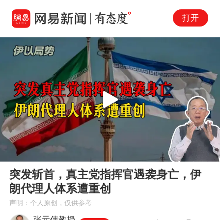
打开
Play
00:00
03:18
En
突发斩首，真主党指挥官遇袭身亡，伊
fu
朗代理人体系遭重创
声明：个人原创，仅供参考
张元伟教授