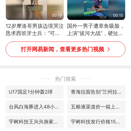
00:19
00:15
12岁摩洛哥男孩边境哭泣
国外一男子遭章鱼吸脸，
恳求西班牙士兵：“可不
上演“拔河大战”，硬扯加
可以不要把我遣返回国”
铁棒敲打方才挣脱
打开网易新闻，查看更多热门视频
热门搜索
U17国足1分钟轰2球
青海拉面告别“兰州拉面”
台风白海豚进入48小时警戒线
五粮液渠道价一箱上涨近百元
宇树科技王兴兴身家有望超200亿元
宇树科技发行价格150.80元/股