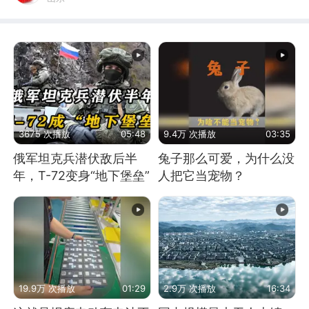
3675 次播放
05:48
9.4万 次播放
03:35
俄军坦克兵潜伏敌后半
兔子那么可爱，为什么没
年，T-72变身“地下堡垒”
人把它当宠物？
19.9万 次播放
01:29
2.9万 次播放
16:34