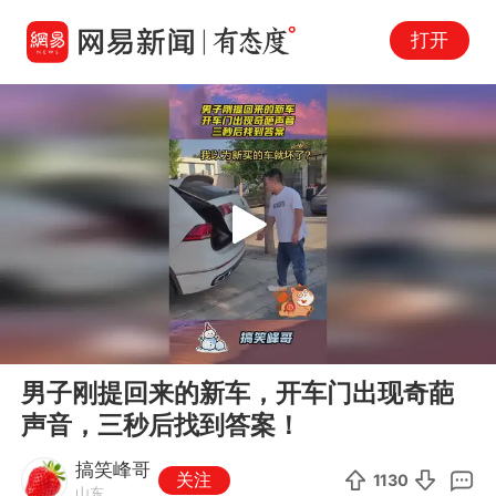
打开
Play
00:00
00:10
En
男子刚提回来的新车，开车门出现奇葩
fu
声音，三秒后找到答案！
搞笑峰哥
关注
1130
山东