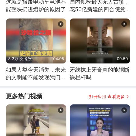
这就是报废电动车电池不
国内规模最大无人古镇，
能整块扔进熔炉的原因了
花50亿新建的四合院竟
没人住，发生了啥
8.3万 次播放
04:05
00:50
如果人类今天消失，未来
牙线抹上牙膏真的能锯断
的文明能不能发现我们存
铁栏杆吗
在过？
更多热门视频
打开应用 查看更多