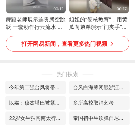
00:12
00:17
舞蹈老师展示连贯腾空跳
姐姐的“硬核教育”，用黄
跃 一套动作行云流水 节
瓜向弟弟演示“门夹手”，
奏感拉满 网友：怎么做
网友：果然言传不如身
到又舞又武的？
教！
打开网易新闻，查看更多热门视频
热门搜索
今年第二强台风将带来多大影响
台风白海豚闭眼浙江上海处于危险半圆
以媒：穆杰塔巴被紧急送医情况危急
多所高校取消艺考
22岁女生独闯南太行失联12天
泰国初中生饮弹自尽前开了26枪