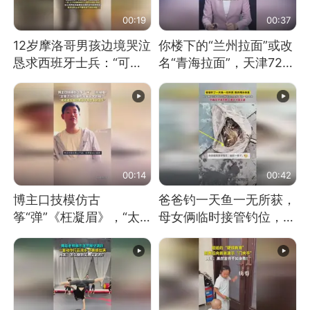
00:19
00:37
12岁摩洛哥男孩边境哭泣
你楼下的“兰州拉面”或改
恳求西班牙士兵：“可不
名“青海拉面”，天津72家
可以不要把我遣返回国”
面馆已集体更换招牌
00:14
00:42
博主口技模仿古
爸爸钓一天鱼一无所获，
筝“弹”《枉凝眉》，“太
母女俩临时接管钓位，用
像了～你是吃古筝长大的
玩具鱼竿钓上大鱼
吗？”“或将成为首位考级
不带古筝的选手。”（来
源：新华每日电讯）