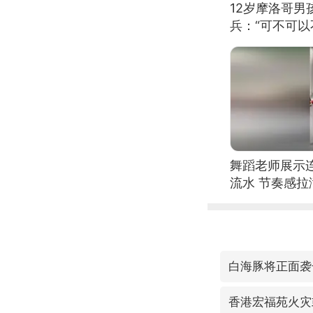
12岁摩洛哥
兵：“可不可以
舞蹈老师展示
流水 节奏感拉
的？
白海豚将正面袭
香港宏福苑火灾