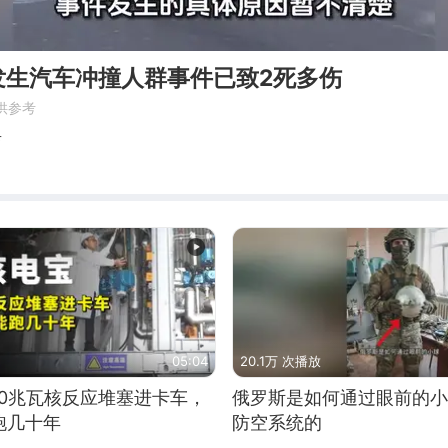
发生汽车冲撞人群事件已致2死多伤
供参考
育
05:04
20.1万 次播放
10兆瓦核反应堆塞进卡车，
俄罗斯是如何通过眼前的小
跑几十年
防空系统的