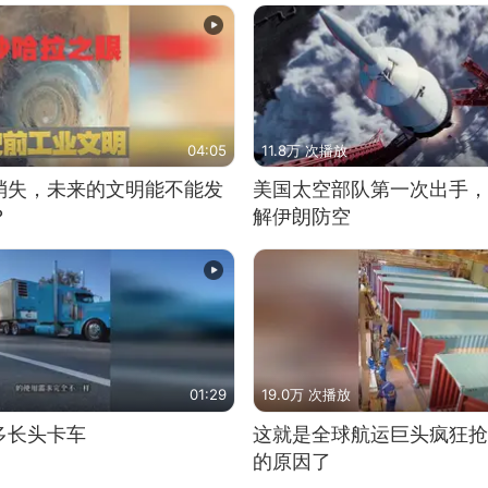
04:05
11.8万 次播放
消失，未来的文明能不能发
美国太空部队第一次出手，
？
解伊朗防空
01:29
19.0万 次播放
多长头卡车
这就是全球航运巨头疯狂抢
的原因了