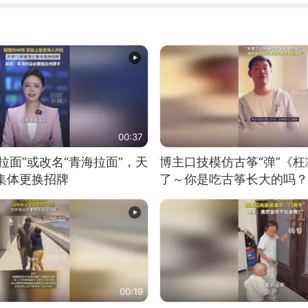
00:37
拉面”或改名“青海拉面”，天
博主口技模仿古筝“弹”《枉
集体更换招牌
了～你是吃古筝长大的吗？
位考级不带古筝的选手。”
日电讯）
00:19