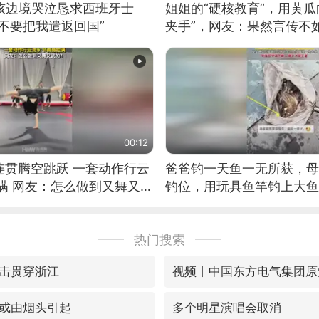
男孩边境哭泣恳求西班牙士
姐姐的“硬核教育”，用黄瓜
不要把我遣返回国”
夹手”，网友：果然言传不
00:12
连贯腾空跳跃 一套动作行云
爸爸钓一天鱼一无所获，母
满 网友：怎么做到又舞又武
钓位，用玩具鱼竿钓上大鱼
热门搜索
击贯穿浙江
或由烟头引起
多个明星演唱会取消