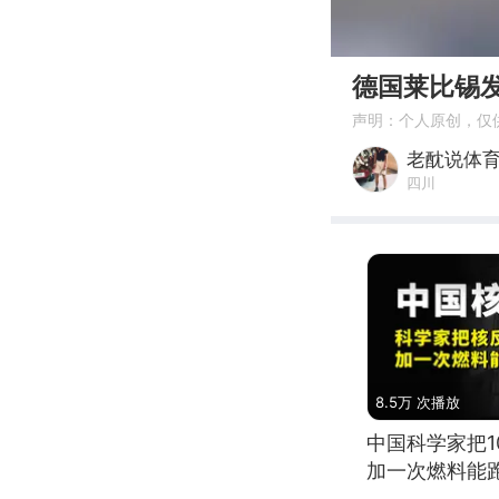
00:00
德国莱比锡
声明：个人原创，仅
老酖说体
四川
8.5万 次播放
中国科学家把
加一次燃料能