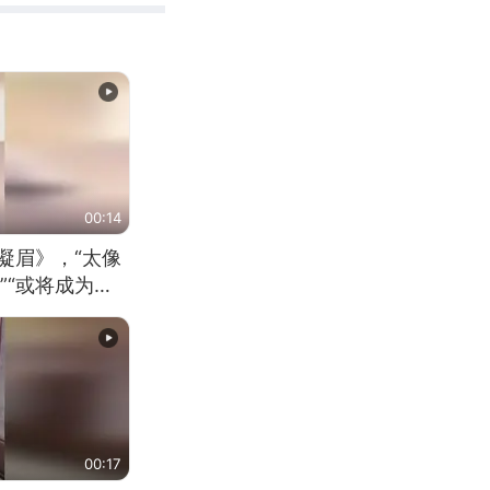
00:14
凝眉》，“太像
”“或将成为首
（来源：新华每
00:17