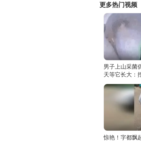
更多热门视频
男子上山采菌
天等它长大：挖
惊艳！字都飘起