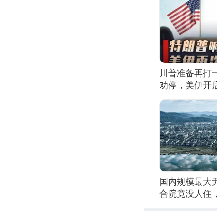
川普准备再打
劝停，美伊开
国内规模最大
合院竟没人住