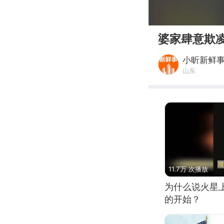
00:00
婆家肆意欺
小昕新鲜
山东
11.7万 次播放
为什么说火星
的开始？