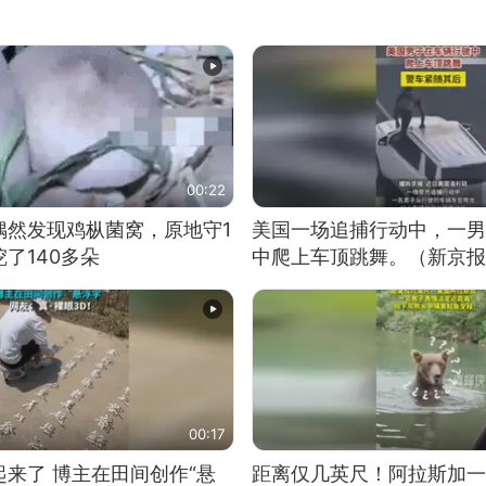
00:22
偶然发现鸡枞菌窝，原地守1
美国一场追捕行动中，一男
了140多朵
中爬上车顶跳舞。（新京报
00:17
来了 博主在田间创作“悬
距离仅几英尺！阿拉斯加一