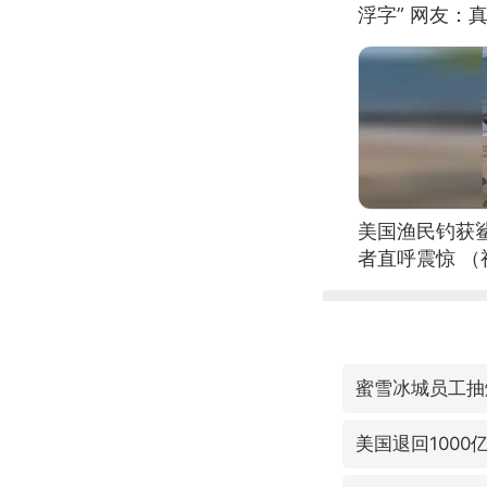
浮字” 网友：真
美国渔民钓获
者直呼震惊 
蜜雪冰城员工抽
美国退回1000