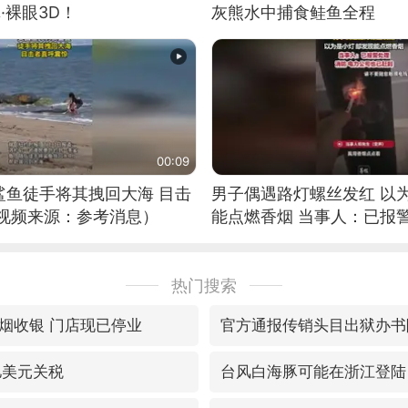
·裸眼3D！
灰熊水中捕食鲑鱼全程
00:09
鲨鱼徒手将其拽回大海 目击
男子偶遇路灯螺丝发红 以
（视频来源：参考消息）
能点燃香烟 当事人：已报
热门搜索
烟收银 门店现已停业
官方通报传销头目出狱办书
亿美元关税
台风白海豚可能在浙江登陆