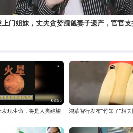
凌上门姐妹，丈夫贪婪觊觎妻子遗产，官官支
事
03:55
上发现生命，将是人类绝望
鸿蒙智行发布“竹知了”相