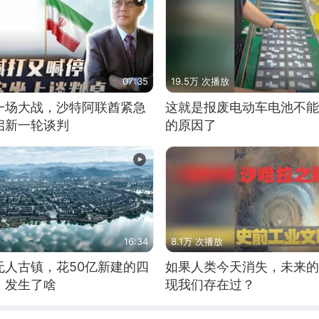
07:35
19.5万 次播放
一场大战，沙特阿联酋紧急
这就是报废电动车电池不能
启新一轮谈判
的原因了
16:34
8.1万 次播放
无人古镇，花50亿新建的四
如果人类今天消失，未来的
，发生了啥
现我们存在过？