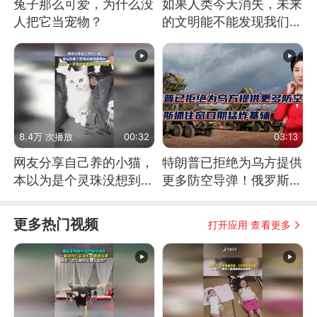
兔子那么可爱，为什么没
如果人类今天消失，未来
人把它当宠物？
的文明能不能发现我们存
在过？
8.4万 次播放
00:32
03:13
网友分享自己养的小猫，
特朗普已拒绝为乌方提供
本以为是个灵珠没想到是
更多防空导弹！俄罗斯抓
魔丸
住窗口期猛炸基辅
更多热门视频
打开应用 查看更多