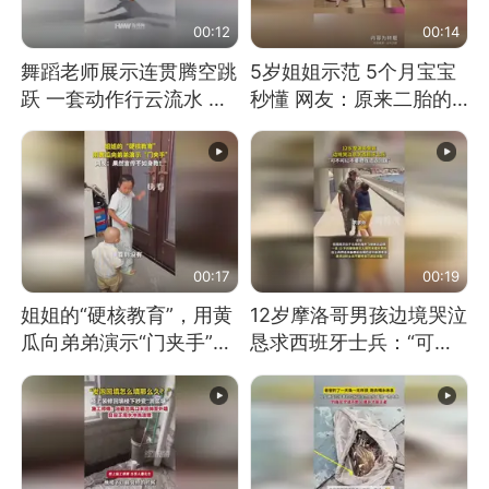
00:12
00:14
舞蹈老师展示连贯腾空跳
5岁姐姐示范 5个月宝宝
跃 一套动作行云流水 节
秒懂 网友：原来二胎的
奏感拉满 网友：怎么做
快乐长这样
到又舞又武的？
00:17
00:19
姐姐的“硬核教育”，用黄
12岁摩洛哥男孩边境哭泣
瓜向弟弟演示“门夹手”，
恳求西班牙士兵：“可不
网友：果然言传不如身
可以不要把我遣返回国”
教！