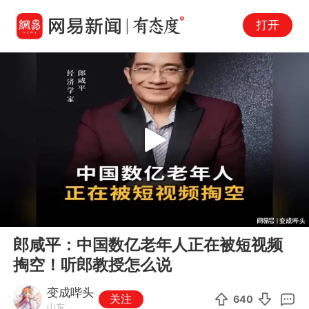
打开
Play
00:00
05:32
En
郎咸平：中国数亿老年人正在被短视频
fu
掏空！听郎教授怎么说
变成哔头
关注
640
山东