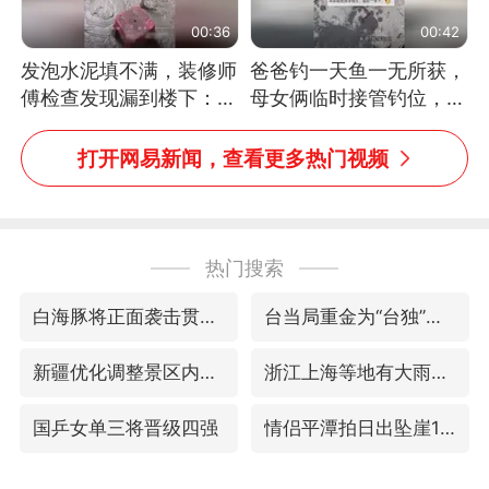
00:36
00:42
发泡水泥填不满，装修师
爸爸钓一天鱼一无所获，
傅检查发现漏到楼下：出
母女俩临时接管钓位，用
风口未延伸到外墙
玩具鱼竿钓上大鱼
打开网易新闻，查看更多热门视频
热门搜索
白海豚将正面袭击贯穿浙江
台当局重金为“台独”织“皇帝新衣”
新疆优化调整景区内自驾服务费
浙江上海等地有大雨或暴雨
国乒女单三将晋级四强
情侣平潭拍日出坠崖1死1伤