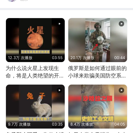
12.3万 次播放
03:55
20.1万 次播放
00:44
为什么说火星上发现生
俄罗斯是如何通过眼前的
命，将是人类绝望的开
小球来欺骗美国防空系统
始？
的
9.7万 次播放
03:35
8.4万 次播放
04:05