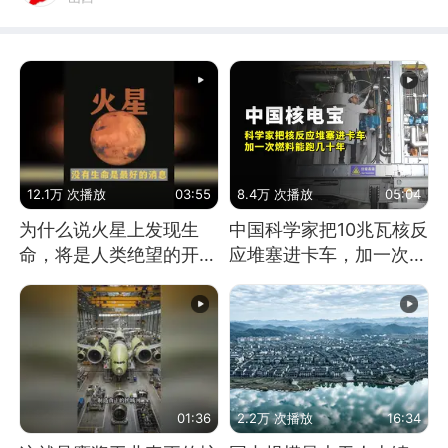
12.1万 次播放
03:55
8.4万 次播放
05:04
为什么说火星上发现生
中国科学家把10兆瓦核反
命，将是人类绝望的开
应堆塞进卡车，加一次燃
始？
料能跑几十年
01:36
2.2万 次播放
16:34