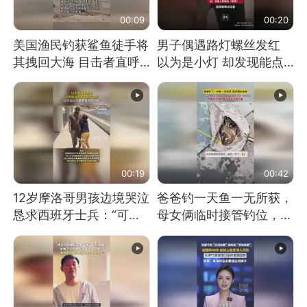
00:09
00:20
美国渔民钓获鲨鱼徒手将
男子偶遇路灯螺丝发红
其拽回大海 目击者直呼
以为是小灯 却发现能点
震惊 （视频来源：参考
燃香烟 当事人：已报警
消息）
处理
00:19
00:42
12岁摩洛哥男孩边境哭泣
爸爸钓一天鱼一无所获，
恳求西班牙士兵：“可不
母女俩临时接管钓位，用
可以不要把我遣返回国”
玩具鱼竿钓上大鱼