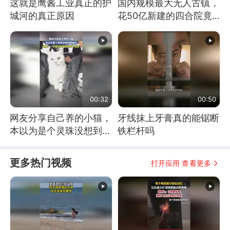
这就是鹰酱工业真正的护
国内规模最大无人古镇，
城河的真正原因
花50亿新建的四合院竟
没人住，发生了啥
00:32
00:50
网友分享自己养的小猫，
牙线抹上牙膏真的能锯断
本以为是个灵珠没想到是
铁栏杆吗
魔丸
更多热门视频
打开应用 查看更多