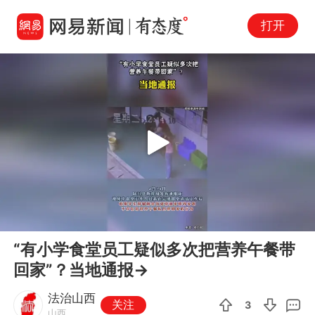
打开
Play
00:00
00:07
En
“有小学食堂员工疑似多次把营养午餐带
fu
回家”？当地通报→
法治山西
关注
3
山西