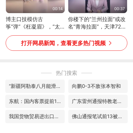
00:14
00:37
博主口技模仿古
你楼下的“兰州拉面”或改
筝“弹”《枉凝眉》，“太
名“青海拉面”，天津72家
像了～你是吃古筝长大的
面馆已集体更换招牌
吗？”“或将成为首位考级
打开网易新闻，查看更多热门视频
不带古筝的选手。”（来
源：新华每日电讯）
热门搜索
“新疆阿勒泰八月能滑雪”不实
向鹏0-3不敌张本智和
东航：国内客票提前14天免费退改
广东雷州通报特教老师招聘违规事件
我国货物贸易进出口超30万亿元
佛山通报笔试前13被淘汰后5名进体检