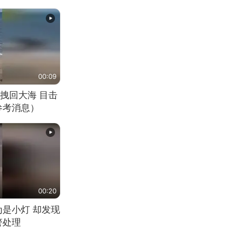
00:09
拽回大海 目击
参考消息）
00:20
为是小灯 却发现
警处理