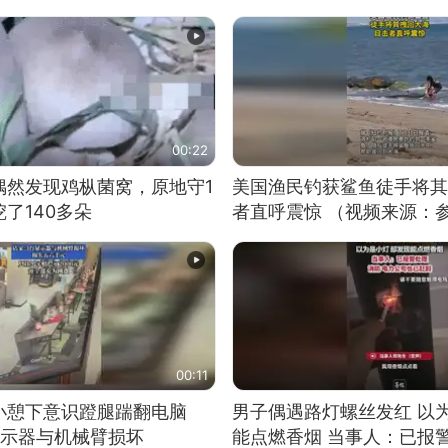
00:22
偶然发现鸡枞菌窝，原地守1
美国渔民钓获鲨鱼徒手将其
了140多朵
者直呼震惊 （视频来源：
00:11
小憩下意识蹬腿踹翻电脑
男子偶遇路灯螺丝发红 以
显示器与机械臂损坏
能点燃香烟 当事人：已报