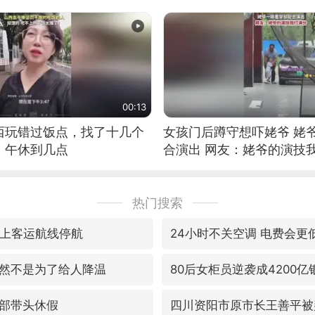
00:13
西玩错过饭点，找了十几个
女孩门后蹲守想吓姥爷 姥
：午休到几点
合演出 网友：姥爷的演技
热门搜索
水上客运航线停航
24小时不关空调 电费会更
然不是为了给人降温
80后女柜员逆袭成4200
部带头休假
四川资阳市原市长王善平被