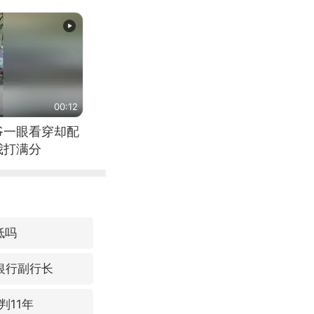
00:12
爷一眼看穿却配
我打满分
低吗
亿银行副行长
判11年