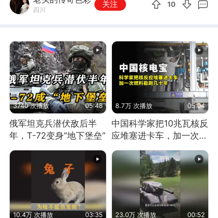
关注
10
四川
3740 次播放
05:48
8.7万 次播放
05:04
俄军坦克兵潜伏敌后半
中国科学家把10兆瓦核反
年，T-72变身“地下堡垒”
应堆塞进卡车，加一次燃
料能跑几十年
10.4万 次播放
03:35
23.0万 次播放
00:52