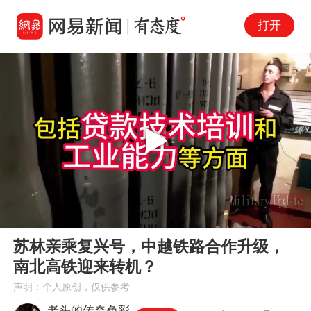
打开
Play
00:00
04:32
En
苏林亲乘复兴号，中越铁路合作升级，
fu
南北高铁迎来转机？
声明：个人原创，仅供参考
老头的传奇色彩