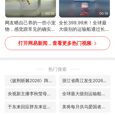
00:10
00:18
网友晒自己养的一些小宠
全长399.99米！全球最
物，感觉跟常见的确实有
大级别的运输船通过长江
些不一样
大桥这一幕，太震撼了！
打开网易新闻，查看更多热门视频
热门搜索
《披荆斩棘2026》阵容官宣
浙江省甬江发生2026年第1号洪水
央视新主播李秋莹母校发文祝贺
全球最大级别运输船通过长江大桥
于东来回应胖东来近25年老店年底关闭
美将每月供乌爱国者拦截导弹