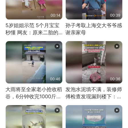
00:14
00:39
5岁姐姐示范 5个月宝宝
孙子考取上海交大爷爷感
秒懂 网友：原来二胎的
谢亲家母
快乐长这样
00:46
00:36
大雨将至全家老小抢收稻
发泡水泥填不满，装修师
谷，6分钟收完1000斤，
傅检查发现漏到楼下：出
没有一个人掉链子
风口未延伸到外墙