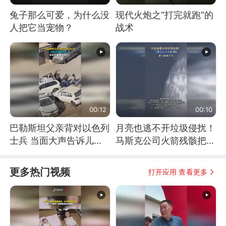
兔子那么可爱，为什么没
现代火炮之“打完就跑”的
人把它当宠物？
战术
00:12
00:10
巴勒斯坦父亲背对以色列
月亮也逃不开垃圾侵扰！
士兵 当面大声告诉儿
马斯克公司火箭残骸把月
子：永远不要害怕他们！
球撞个坑
更多热门视频
打开应用 查看更多