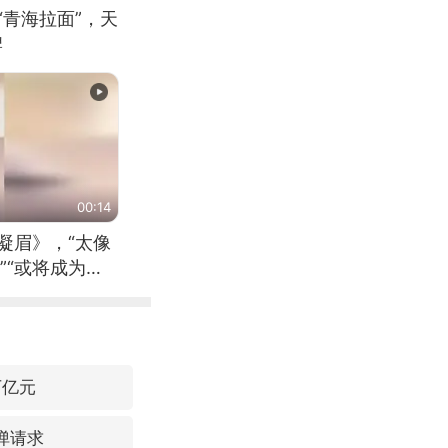
“青海拉面”，天
牌
00:14
凝眉》，“太像
”“或将成为首
（来源：新华每
万亿元
弹请求