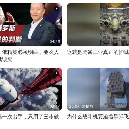
04:26
：俄精英必须明白，要么人
这就是鹰酱工业真正的护城
俄毁灭
09:47
25.0万 次播放
第一次出手，只用了三步破
为什么战斗机要追着导弹飞