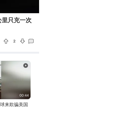
00:45
Enter
公里只充一次
fullscreen
2
00:44
球来欺骗美国