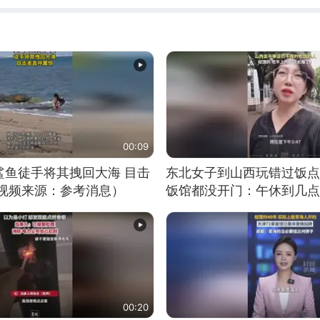
00:09
鲨鱼徒手将其拽回大海 目击
东北女子到山西玩错过饭点
（视频来源：参考消息）
饭馆都没开门：午休到几点
00:20