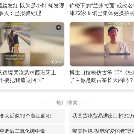
丝发红 以为是小灯 却发现
你楼下的“兰州拉面”或改名
当事人：已报警处理
津72家面馆已集体更换招
00:19
男孩边境哭泣恳求西班牙士
博主口技模仿古筝“弹”《枉
不要把我遣返回国”
了～你是吃古筝长大的吗？
位考级不带古筝的选手。”
日电讯）
热门搜索
变大近似13个浙江面积
我国货物贸易进出口超30
空调后二氧化碳中毒
曝美拒绝乌增购“爱国者”导