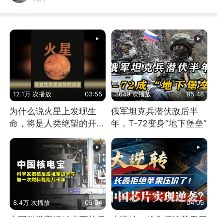
12.1万 次播放
03:55
3649 次播放
05:48
为什么说火星上发现生
俄军坦克兵潜伏敌后半
命，将是人类绝望的开
年，T-72变身“地下堡垒”
始？
8.4万 次播放
05:04
04:09