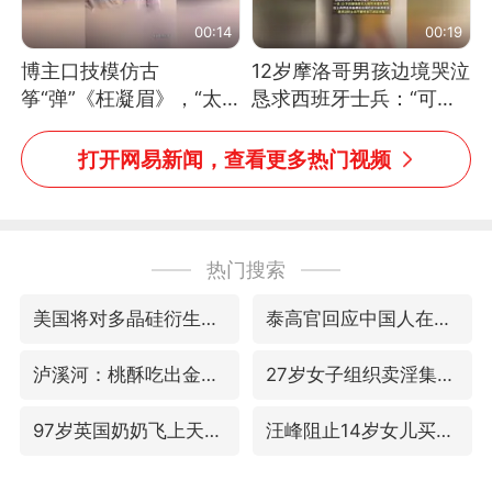
00:14
00:19
博主口技模仿古
12岁摩洛哥男孩边境哭泣
筝“弹”《枉凝眉》，“太
恳求西班牙士兵：“可不
像了～你是吃古筝长大的
可以不要把我遣返回国”
吗？”“或将成为首位考级
打开网易新闻，查看更多热门视频
不带古筝的选手。”（来
源：新华每日电讯）
热门搜索
美国将对多晶硅衍生品加征15%关税
泰高官回应中国人在泰遭歧视：全面调查
泸溪河：桃酥吃出金属牙冠视频不实
27岁女子组织卖淫集团被悬赏通缉
97岁英国奶奶飞上天再破吉尼斯纪录
汪峰阻止14岁女儿买大牌