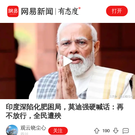
打开
Play
00:00
05:53
En
印度深陷化肥困局，莫迪强硬喊话：再
fu
不放行，全民遭殃
观云晓尘心
关注
190
四川