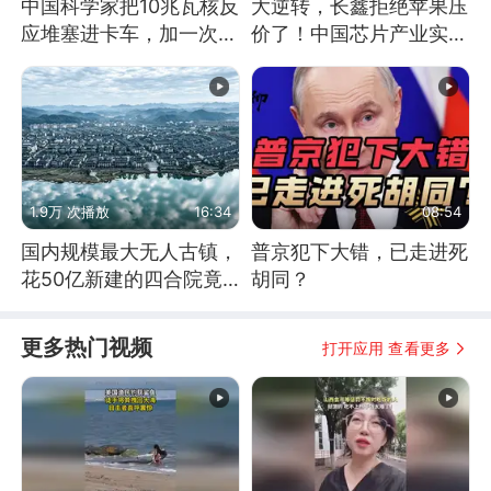
中国科学家把10兆瓦核反
大逆转，长鑫拒绝苹果压
应堆塞进卡车，加一次燃
价了！中国芯片产业实现
料能跑几十年
怎样的逆袭？
1.9万 次播放
16:34
08:54
国内规模最大无人古镇，
普京犯下大错，已走进死
花50亿新建的四合院竟
胡同？
没人住，发生了啥
更多热门视频
打开应用 查看更多