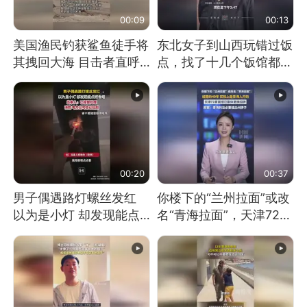
00:09
00:13
美国渔民钓获鲨鱼徒手将
东北女子到山西玩错过饭
其拽回大海 目击者直呼
点，找了十几个饭馆都没
震惊 （视频来源：参考
开门：午休到几点
消息）
00:20
00:37
男子偶遇路灯螺丝发红
你楼下的“兰州拉面”或改
以为是小灯 却发现能点
名“青海拉面”，天津72家
燃香烟 当事人：已报警
面馆已集体更换招牌
处理