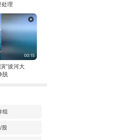
警处理
00:15
演“拔河大
挣脱
作组
/股