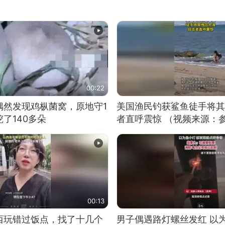
00:22
偶然发现鸡枞菌窝，原地守1
美国渔民钓获鲨鱼徒手将其
了140多朵
者直呼震惊 （视频来源：
00:13
西玩错过饭点，找了十几个
男子偶遇路灯螺丝发红 以