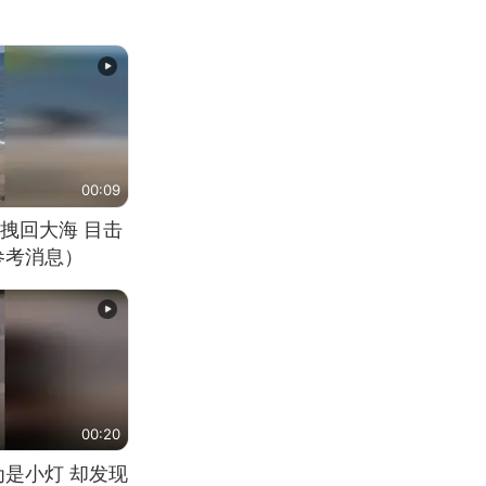
00:09
拽回大海 目击
参考消息）
00:20
为是小灯 却发现