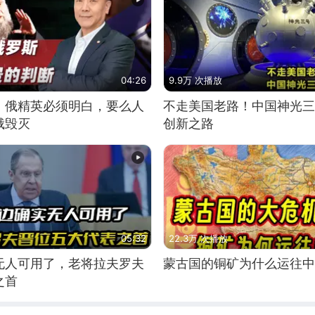
04:26
9.9万 次播放
：俄精英必须明白，要么人
不走美国老路！中国神光三
俄毁灭
创新之路
05:32
22.3万 次播放
无人可用了，老将拉夫罗夫
蒙古国的铜矿为什么运往中
之首