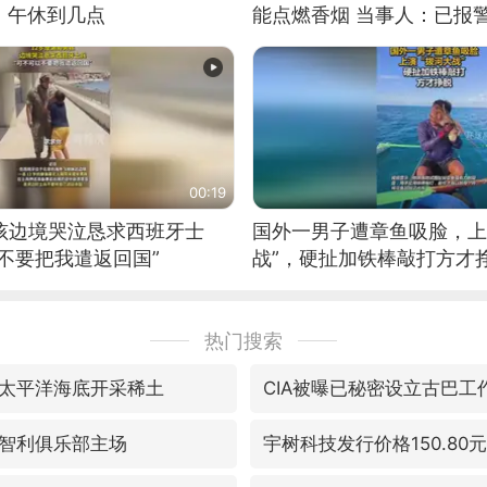
：午休到几点
能点燃香烟 当事人：已报
00:19
男孩边境哭泣恳求西班牙士
国外一男子遭章鱼吸脸，上
不要把我遣返回国”
战”，硬扯加铁棒敲打方才
热门搜索
太平洋海底开采稀土
CIA被曝已秘密设立古巴工
智利俱乐部主场
宇树科技发行价格150.80元