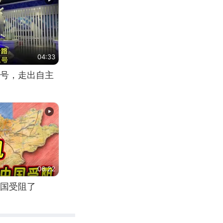
04:33
号，走出自主
06:22
国受阻了