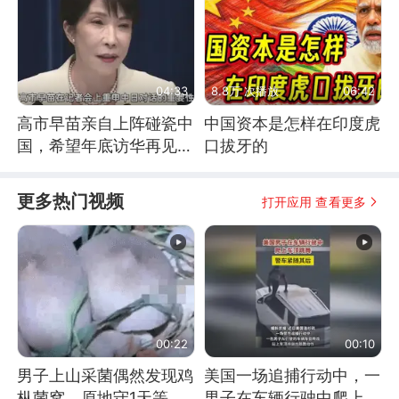
04:33
8.8万 次播放
06:42
高市早苗亲自上阵碰瓷中
中国资本是怎样在印度虎
国，希望年底访华再见中
口拔牙的
方一面
更多热门视频
打开应用 查看更多
00:22
00:10
男子上山采菌偶然发现鸡
美国一场追捕行动中，一
枞菌窝，原地守1天等它
男子在车辆行驶中爬上车