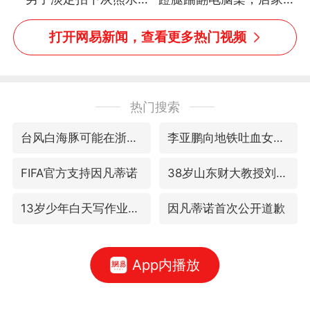
捕食鲑鱼全程
台显示器与机械臂损坏
打开网易新闻，查看更多热门视频
热门搜索
台风白海豚可能在浙江登陆
李亚鹏向地铁吐血女孩捐99999元
FIFA官方支持因凡蒂诺
38岁山东财大教授刘海明逝世
13岁少年白天写作业晚上夜市炒粉
因凡蒂诺首次公开道歉
App内播放