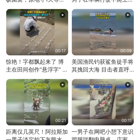
长大：挖了140多朵
顶跳舞。（新京报）
00:17
00:09
惊艳！字都飘起来了 博
美国渔民钓获鲨鱼徒手将
主在田间创作“悬浮字” 网
其拽回大海 目击者直呼
友：真·裸眼3D！
震惊 （视频来源：参考
消息）
00:21
00:11
距离仅几英尺！阿拉斯加
一男子在网吧小憩下意识
一男子淡定拍下灰熊水中
蹬腿踹翻电脑桌，店家3