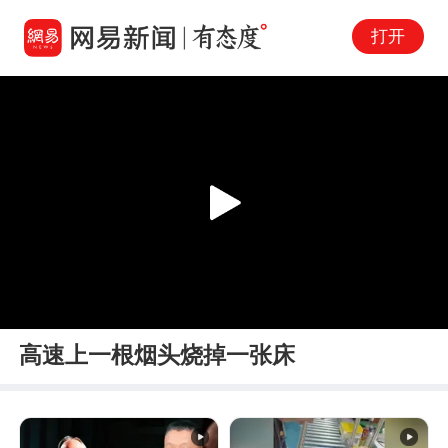
打开
Play
00:00
00:14
En
高速上一根烟头烧掉一张床
fu