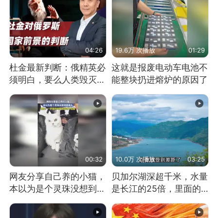
04:26
19.6万 次播放
01:29
杜金最新判断：俄精英必
这就是报废电动车电池不
须明白，要么人类毁灭，
能整块扔进熔炉的原因了
要么俄毁灭
00:32
10.0万 次播放
03:25
网友分享自己养的小猫，
贝加尔湖深超千米，水量
本以为是个灵珠没想到是
是长江的25倍，里面的
魔丸
鱼究竟有多大？