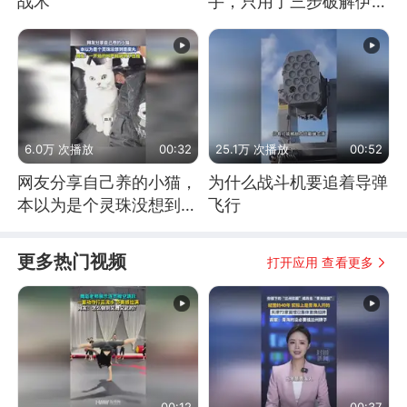
战术
手，只用了三步破解伊朗
防空
6.0万 次播放
00:32
25.1万 次播放
00:52
网友分享自己养的小猫，
为什么战斗机要追着导弹
本以为是个灵珠没想到是
飞行
魔丸
更多热门视频
打开应用 查看更多
00:12
00:37