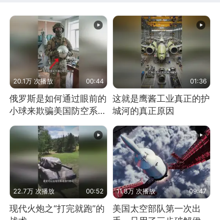
20.1万 次播放
00:44
01:36
俄罗斯是如何通过眼前的
这就是鹰酱工业真正的护
小球来欺骗美国防空系统
城河的真正原因
的
22.7万 次播放
00:52
11.8万 次播放
09:47
现代火炮之“打完就跑”的
美国太空部队第一次出