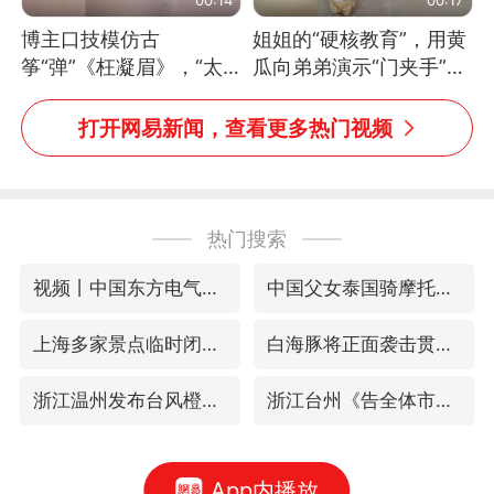
博主口技模仿古
姐姐的“硬核教育”，用黄
筝“弹”《枉凝眉》，“太
瓜向弟弟演示“门夹手”，
像了～你是吃古筝长大的
网友：果然言传不如身
吗？”“或将成为首位考级
教！
打开网易新闻，查看更多热门视频
不带古筝的选手。”（来
源：新华每日电讯）
热门搜索
视频丨中国东方电气集团原党组副书记、董事宋致远被查
中国父女泰国骑摩托车坠崖1死1伤
上海多家景点临时闭园或调整运营时间
白海豚将正面袭击贯穿浙江
浙江温州发布台风橙色预警信号
浙江台州《告全体市民书》
App内播放