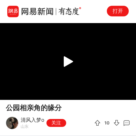
打开
Play
00:00
13:47
En
公园相亲角的缘分
fu
清风入梦o
关注
10
山东