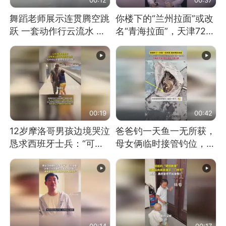
舞蹈老师展示连贯腾空跳
你楼下的“兰州拉面”或改
跃 一套动作行云流水 节
名“青海拉面”，天津72家
奏感拉满 网友：怎么做
面馆已集体更换招牌
到又舞又武的？
00:19
00:42
12岁摩洛哥男孩边境哭泣
爸爸钓一天鱼一无所获，
恳求西班牙士兵：“可不
母女俩临时接管钓位，用
可以不要把我遣返回国”
玩具鱼竿钓上大鱼
00:14
00:17