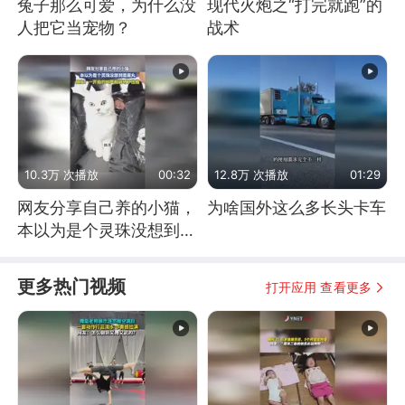
兔子那么可爱，为什么没
现代火炮之“打完就跑”的
人把它当宠物？
战术
10.3万 次播放
00:32
12.8万 次播放
01:29
网友分享自己养的小猫，
为啥国外这么多长头卡车
本以为是个灵珠没想到是
魔丸
更多热门视频
打开应用 查看更多