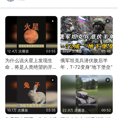
12.4万 次播放
03:55
3727 次播放
05:48
为什么说火星上发现生
俄军坦克兵潜伏敌后半
命，将是人类绝望的开
年，T-72变身“地下堡垒”
始？
10.1万 次播放
03:35
22.9万 次播放
00:52