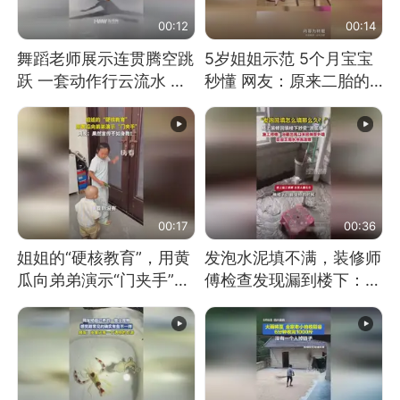
00:12
00:14
舞蹈老师展示连贯腾空跳
5岁姐姐示范 5个月宝宝
跃 一套动作行云流水 节
秒懂 网友：原来二胎的
奏感拉满 网友：怎么做
快乐长这样
到又舞又武的？
00:17
00:36
姐姐的“硬核教育”，用黄
发泡水泥填不满，装修师
瓜向弟弟演示“门夹手”，
傅检查发现漏到楼下：出
网友：果然言传不如身
风口未延伸到外墙
教！