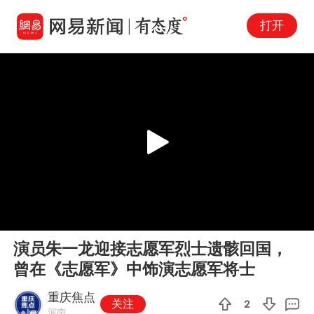
打开
Play
00:00
00:24
En
演员朱一龙迎接志愿军烈士遗骸回国，
fu
曾在《志愿军》中饰演志愿军将士
重庆焦点
关注
2
河南