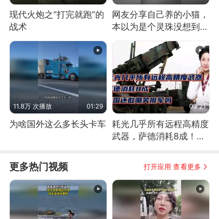
现代火炮之“打完就跑”的
网友分享自己养的小猫，
战术
本以为是个灵珠没想到是
魔丸
11.8万 次播放
01:29
03:21
为啥国外这么多长头卡车
耗光几乎所有远程高精度
武器，萨德消耗8成！美
国还敢嘲笑俄军吗
更多热门视频
打开应用 查看更多