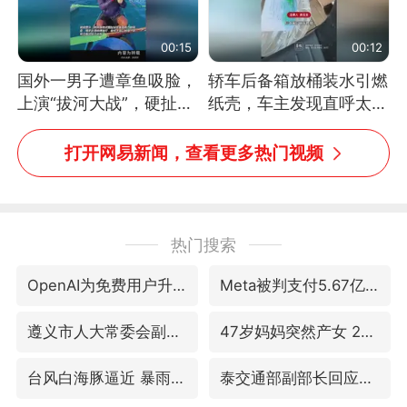
00:15
00:12
国外一男子遭章鱼吸脸，
轿车后备箱放桶装水引燃
上演“拔河大战”，硬扯加
纸壳，车主发现直呼太危
铁棒敲打方才挣脱
险，“拍出来让大家都避
免这个危险”
打开网易新闻，查看更多热门视频
热门搜索
OpenAI为免费用户升级GPT-5.6 Luna
Meta被判支付5.67亿美元
遵义市人大常委会副主任刘东明被查
47岁妈妈突然产女 26岁女儿：很震惊
台风白海豚逼近 暴雨大暴雨来袭
泰交通部副部长回应中国游客遭歧视