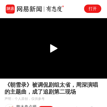
打开
Play
00:00
02:23
En
《朝雪录》被调侃剧组太省，周深演唱
fu
的主题曲，成了追剧第二现场
声明：个人原创，仅供参考
熊大盘点师