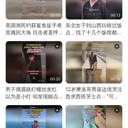
00:09
00:13
美国渔民钓获鲨鱼徒手将
东北女子到山西玩错过饭
其拽回大海 目击者直呼
点，找了十几个饭馆都没
震惊 （视频来源：参考
开门：午休到几点
消息）
00:20
00:19
男子偶遇路灯螺丝发红
12岁摩洛哥男孩边境哭泣
以为是小灯 却发现能点
恳求西班牙士兵：“可不
燃香烟 当事人：已报警
可以不要把我遣返回国”
处理