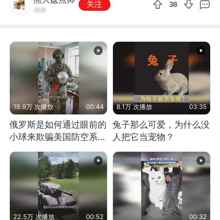
关注
38
湖南
19.9万 次播放
00:44
8.1万 次播放
03:35
俄罗斯是如何通过眼前的
兔子那么可爱，为什么没
小球来欺骗美国防空系统
人把它当宠物？
的
22.5万 次播放
00:52
00:32