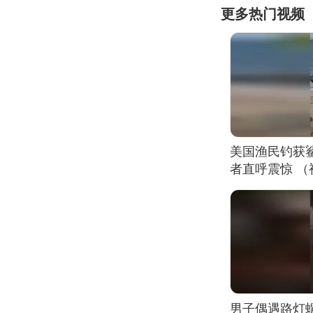
更多热门视频
美国渔民钓获
者直呼震惊 
男子偶遇路灯螺