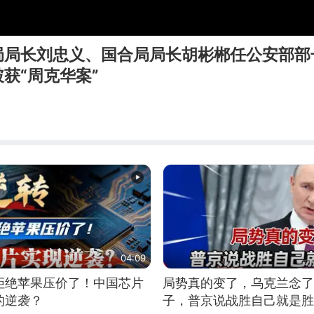
局局长刘忠义、国合局局长胡彬郴任公安部部
获“周克华案”
04:09
拒绝苹果压价了！中国芯片
局势真的变了，乌克兰念了
的逆袭？
子，普京说战胜自己就是胜