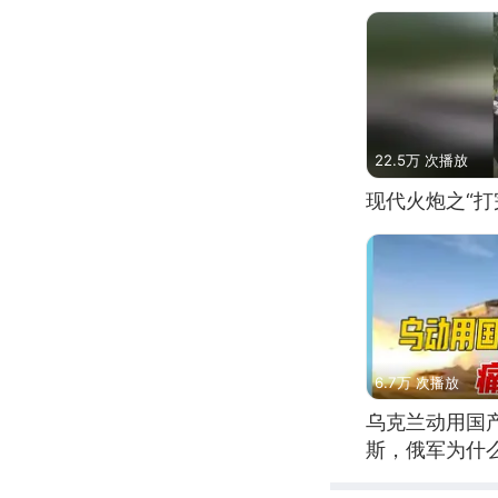
22.5万 次播放
现代火炮之“打
6.7万 次播放
乌克兰动用国
斯，俄军为什