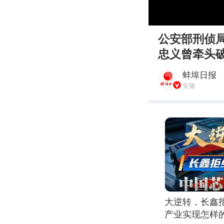
00:00
公安部刑侦
忠义曾牵头破
蚌埠日报
安徽
大逆转，长鑫
产业实现怎样