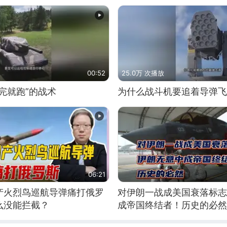
00:52
25.0万 次播放
完就跑”的战术
为什么战斗机要追着导弹飞
06:21
产火烈鸟巡航导弹痛打俄罗
对伊朗一战成美国衰落标志
么没能拦截？
成帝国终结者！历史的必然