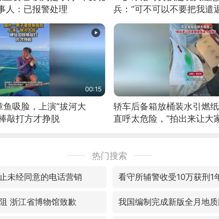
当事人：已报警处理
兵：“可不可以不要把我遣返
00:15
章鱼吸脸，上演“拔河大
轿车后备箱放桶装水引燃纸
铁棒敲打方才挣脱
直呼太危险，“拍出来让大
险”
热门搜索
止未经同意的电话营销
看守所辅警收受10万获刑1
阻 浙江省博物馆致歉
我国编制完成新版全月地质