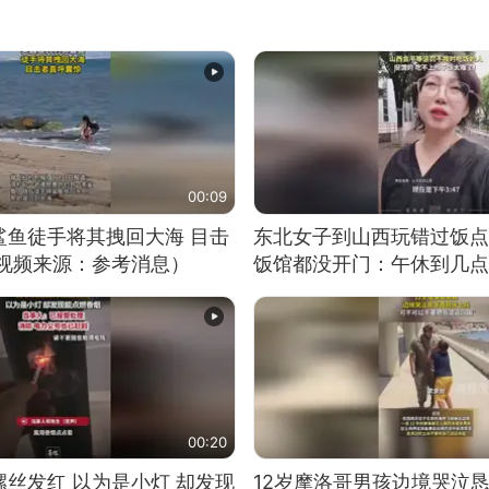
00:09
鲨鱼徒手将其拽回大海 目击
东北女子到山西玩错过饭点
（视频来源：参考消息）
饭馆都没开门：午休到几点
00:20
丝发红 以为是小灯 却发现
12岁摩洛哥男孩边境哭泣