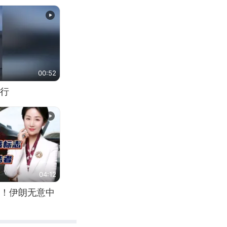
00:52
行
04:12
！伊朗无意中