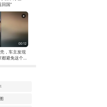
回国”
00:12
壳，车主发现
家都避免这个危
年
图