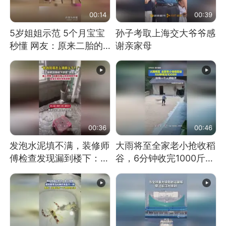
00:14
00:39
5岁姐姐示范 5个月宝宝
孙子考取上海交大爷爷感
秒懂 网友：原来二胎的
谢亲家母
快乐长这样
00:36
00:46
发泡水泥填不满，装修师
大雨将至全家老小抢收稻
傅检查发现漏到楼下：出
谷，6分钟收完1000斤，
风口未延伸到外墙
没有一个人掉链子