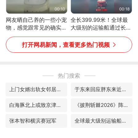
00:10
00:18
网友晒自己养的一些小宠
全长399.99米！全球最
物，感觉跟常见的确实有
大级别的运输船通过长江
些不一样
大桥这一幕，太震撼了！
打开网易新闻，查看更多热门视频
热门搜索
上门女婿出轨女邻居多年被判重婚罪
于东来回应胖东来近25年老店年底关闭
白海豚北上或致京津冀暴雨
《披荆斩棘2026》阵容官宣
张本智和横滨赛冠军
全球最大级别运输船通过长江大桥