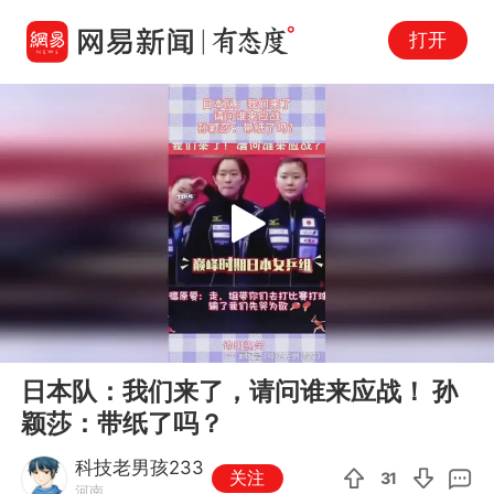
打开
Play
00:00
00:12
En
日本队：我们来了，请问谁来应战！ 孙
fu
颖莎：带纸了吗？
科技老男孩233
关注
31
河南