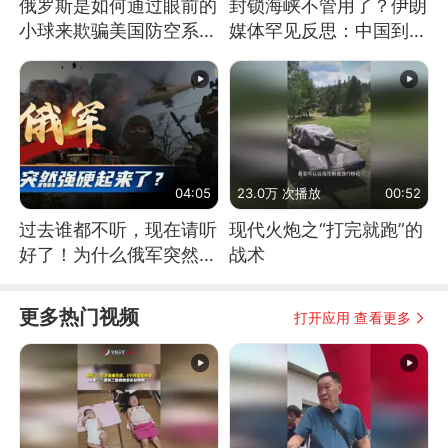
俄罗斯是如何通过眼前的
封锁海峡不管用了？伊朗
小球来欺骗美国防空系统
媒体罕见反思：中国到底
的
是不是在"拆台"
04:05
23.0万 次播放
00:52
过去谁都不听，现在请听
现代火炮之“打完就跑”的
好了！为什么俄军突然强
战术
硬起来了？
更多热门视频
打开应用 查看更多