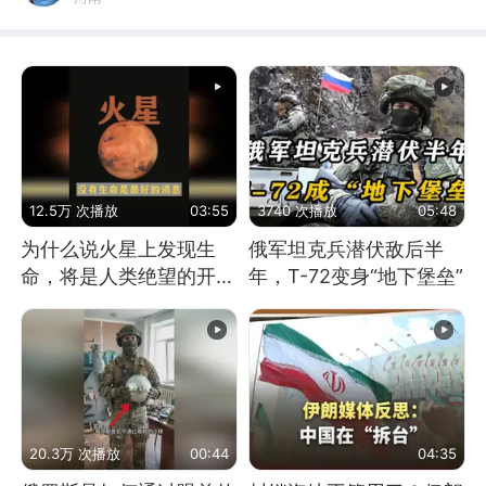
12.5万 次播放
03:55
3740 次播放
05:48
为什么说火星上发现生
俄军坦克兵潜伏敌后半
命，将是人类绝望的开
年，T-72变身“地下堡垒”
始？
20.3万 次播放
00:44
04:35