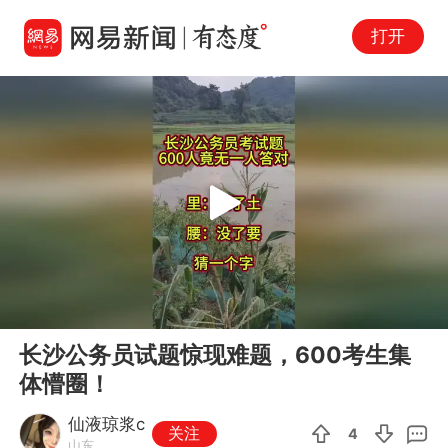
打开
Play
00:00
00:34
En
长沙公务员试题惊现难题，600考生集
fu
体懵圈！
仙液琼浆c
关注
4
山东