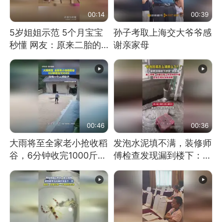
00:14
00:39
5岁姐姐示范 5个月宝宝
孙子考取上海交大爷爷感
秒懂 网友：原来二胎的
谢亲家母
快乐长这样
00:46
00:36
大雨将至全家老小抢收稻
发泡水泥填不满，装修师
谷，6分钟收完1000斤，
傅检查发现漏到楼下：出
没有一个人掉链子
风口未延伸到外墙