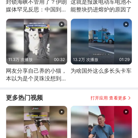
封锁海峡不管用了？伊朗
这就是报废电动车电池不
媒体罕见反思：中国到底
能整块扔进熔炉的原因了
是不是在"拆台"
11.3万 次播放
00:32
13.2万 次播放
01:29
网友分享自己养的小猫，
为啥国外这么多长头卡车
本以为是个灵珠没想到是
魔丸
更多热门视频
打开应用 查看更多