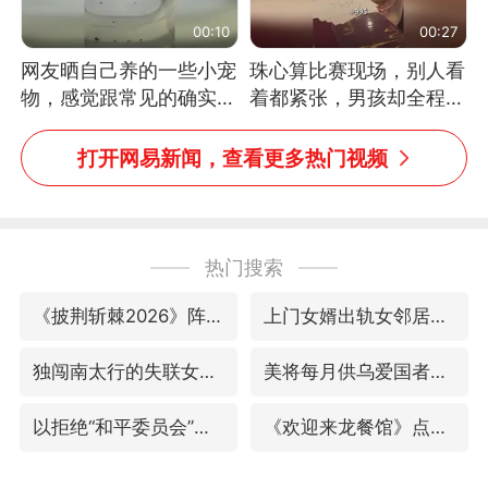
00:10
00:27
网友晒自己养的一些小宠
珠心算比赛现场，别人看
物，感觉跟常见的确实有
着都紧张，男孩却全程气
些不一样
定神闲、从容作答，最终
拿下冠军。网友：这淡定
打开网易新闻，查看更多热门视频
的样子，一看就是有实
力！（人民日报）
热门搜索
《披荆斩棘2026》阵容官宣
上门女婿出轨女邻居多年被判重婚罪
独闯南太行的失联女生最后轨迹已确认
美将每月供乌爱国者拦截导弹
以拒绝“和平委员会”的加沙和平计划
《欢迎来龙餐馆》点映及预售总票房破亿