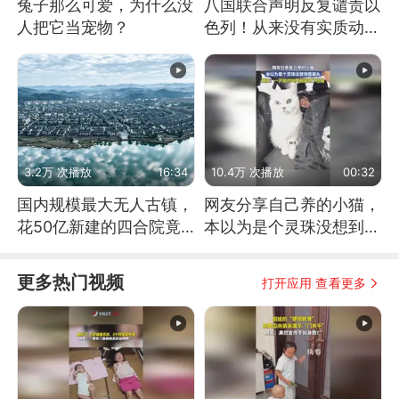
兔子那么可爱，为什么没
八国联合声明反复谴责以
人把它当宠物？
色列！从来没有实质动
作！根源是惧怕美国
3.2万 次播放
16:34
10.4万 次播放
00:32
国内规模最大无人古镇，
网友分享自己养的小猫，
花50亿新建的四合院竟
本以为是个灵珠没想到是
没人住，发生了啥
魔丸
更多热门视频
打开应用 查看更多