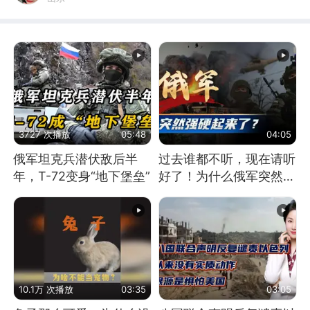
3727 次播放
05:48
04:05
俄军坦克兵潜伏敌后半
过去谁都不听，现在请听
年，T-72变身“地下堡垒”
好了！为什么俄军突然强
硬起来了？
10.1万 次播放
03:35
03:05