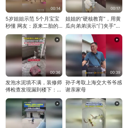
00:14
00:17
5岁姐姐示范 5个月宝宝
姐姐的“硬核教育”，用黄
秒懂 网友：原来二胎的
瓜向弟弟演示“门夹手”，
快乐长这样
网友：果然言传不如身
教！
00:36
00:39
发泡水泥填不满，装修师
孙子考取上海交大爷爷感
傅检查发现漏到楼下：出
谢亲家母
风口未延伸到外墙