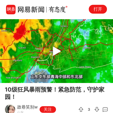
打开
Play
00:00
05:11
En
10级狂风暴雨预警！紧急防范，守护家
fu
园！
故巷笑别w
关注
3
山东