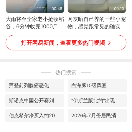
00:46
00:10
大雨将至全家老小抢收稻
网友晒自己养的一些小宠
谷，6分钟收完1000斤，
物，感觉跟常见的确实有
没有一个人掉链子
些不一样
打开网易新闻，查看更多热门视频
热门搜索
拜登前列腺癌恶化
白海豚10级风圈
斯诺克中国公开赛刘宏宇击败霍金斯
“伊斯兰版北约”出现
伯克希尔净买入约200亿美元股票
2026年7月份居民消费价格同比上涨0.5%