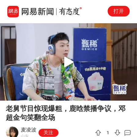
打开
Play
00:00
00:39
En
老舅节目惊现爆粗，鹿晗禁播争议，邓
fu
超金句笑翻全场
麦凌波
关注
1
山东