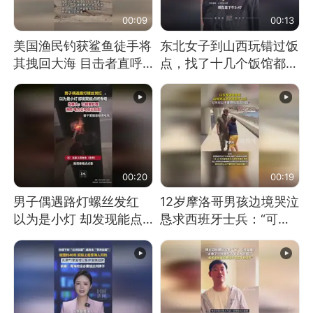
00:09
00:13
美国渔民钓获鲨鱼徒手将
东北女子到山西玩错过饭
其拽回大海 目击者直呼
点，找了十几个饭馆都没
震惊 （视频来源：参考
开门：午休到几点
消息）
00:20
00:19
男子偶遇路灯螺丝发红
12岁摩洛哥男孩边境哭泣
以为是小灯 却发现能点
恳求西班牙士兵：“可不
燃香烟 当事人：已报警
可以不要把我遣返回国”
处理