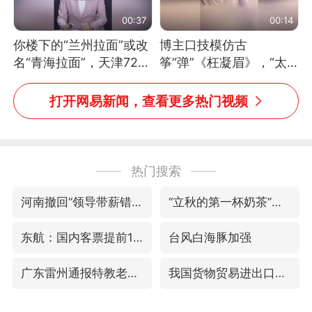
00:37
00:14
你楼下的“兰州拉面”或改
博主口技模仿古
名“青海拉面”，天津72家
筝“弹”《枉凝眉》，“太
面馆已集体更换招牌
像了～你是吃古筝长大的
吗？”“或将成为首位考级
打开网易新闻，查看更多热门视频
不带古筝的选手。”（来
源：新华每日电讯）
热门搜索
河南撤回“领导带薪错峰休假”通知
“立秋的第一杯奶茶”又爆单了
东航：国内客票提前14天免费退改
台风白海豚加强
广东雷州通报特教老师招聘违规事件
我国货物贸易进出口超30万亿元