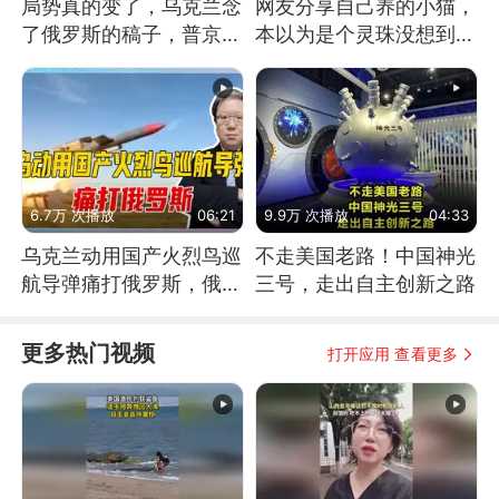
局势真的变了，乌克兰念
网友分享自己养的小猫，
了俄罗斯的稿子，普京说
本以为是个灵珠没想到是
战胜自己就是胜利
魔丸
6.7万 次播放
06:21
9.9万 次播放
04:33
乌克兰动用国产火烈鸟巡
不走美国老路！中国神光
航导弹痛打俄罗斯，俄军
三号，走出自主创新之路
为什么没能拦截？
更多热门视频
打开应用 查看更多