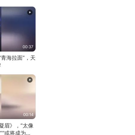
00:37
“青海拉面”，天
牌
00:14
凝眉》，“太像
”“或将成为首