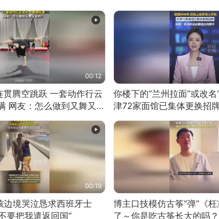
00:12
连贯腾空跳跃 一套动作行云
你楼下的“兰州拉面”或改名
满 网友：怎么做到又舞又武
津72家面馆已集体更换招
00:19
男孩边境哭泣恳求西班牙士
博主口技模仿古筝“弹”《枉
不要把我遣返回国”
了～你是吃古筝长大的吗？