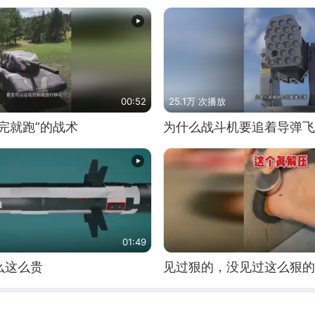
00:52
25.1万 次播放
完就跑”的战术
为什么战斗机要追着导弹飞
01:49
么这么贵
见过狠的，没见过这么狠的