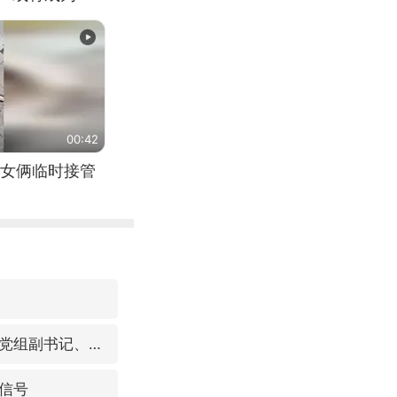
（来源：新华每
00:42
女俩临时接管
视频丨中国东方电气集团原党组副书记、董事宋致远被查
信号