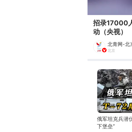
00:00
招录1700
动（央视）
北青网-北
北京
3675 次播放
俄军坦克兵潜伏
下堡垒”