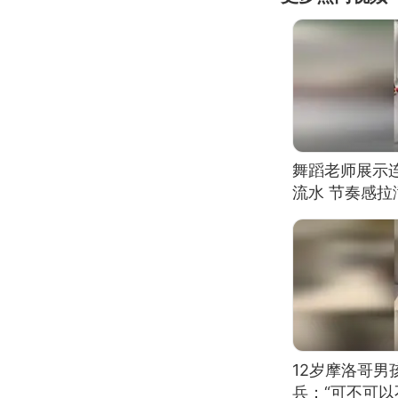
舞蹈老师展示
流水 节奏感拉
的？
12岁摩洛哥
兵：“可不可以