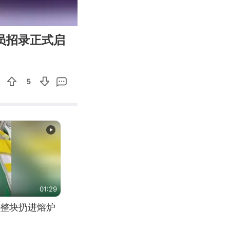
00:25
Enter
防员招录正式启
fullscreen
5
01:29
整块扔进熔炉