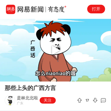
打开
Play
00:00
00:38
En
那些上头的广西方言
fu
是林北北啦
关注
17
广东