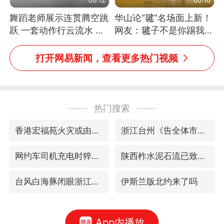
舞蹈老师展示连贯腾空跳
华山论“毽”名场面上新！
跃 一套动作行云流水 节
网友：毽子不是你踢我
奏感拉满 网友：怎么做
捡，我踢你捡吗
到又舞又武的？
打开网易新闻，查看更多热门视频
热门搜索
香港宏福苑火灾或由烟头引起
浙江台州《告全体市民书》
网约车司机充电时猝死保险拒赔
陕西柞水泥石流已致2死 仍有1人失联
台风白海豚闭眼浙江上海处于危险半圆
伊斯兰版北约来了吗
App内播放