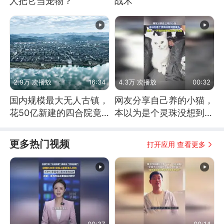
人把它当宠物？
战术
2.9万 次播放
16:34
4.3万 次播放
00:32
国内规模最大无人古镇，
网友分享自己养的小猫，
花50亿新建的四合院竟
本以为是个灵珠没想到是
没人住，发生了啥
魔丸
更多热门视频
打开应用 查看更多
00:37
00:14