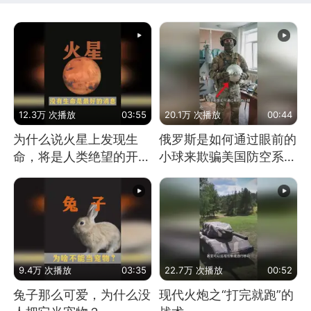
12.3万 次播放
03:55
20.1万 次播放
00:44
为什么说火星上发现生
俄罗斯是如何通过眼前的
命，将是人类绝望的开
小球来欺骗美国防空系统
始？
的
9.4万 次播放
03:35
22.7万 次播放
00:52
兔子那么可爱，为什么没
现代火炮之“打完就跑”的