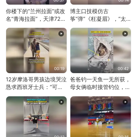
你楼下的“兰州拉面”或改
博主口技模仿古
名“青海拉面”，天津72家
筝“弹”《枉凝眉》，“太
面馆已集体更换招牌
像了～你是吃古筝长大的
吗？”“或将成为首位考级
不带古筝的选手。”（来
源：新华每日电讯）
00:19
00:42
12岁摩洛哥男孩边境哭泣
爸爸钓一天鱼一无所获，
恳求西班牙士兵：“可不
母女俩临时接管钓位，用
可以不要把我遣返回国”
玩具鱼竿钓上大鱼
00:12
00:16