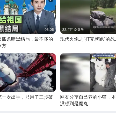
06:05
22.4万 次播放
出四条暗黑结局，最不坏的
现代火炮之“打完就跑”的战
东方
09:47
第一次出手，只用了三步破
网友分享自己养的小猫，本
没想到是魔丸