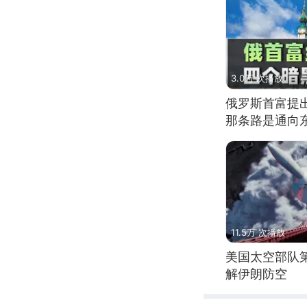
3.0万 次播放
俄罗斯首富提
那条路是通向
11.5万 次播放
美国太空部队
解伊朗防空