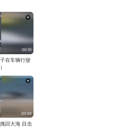
00:10
子在车辆行驶
）
00:09
拽回大海 目击