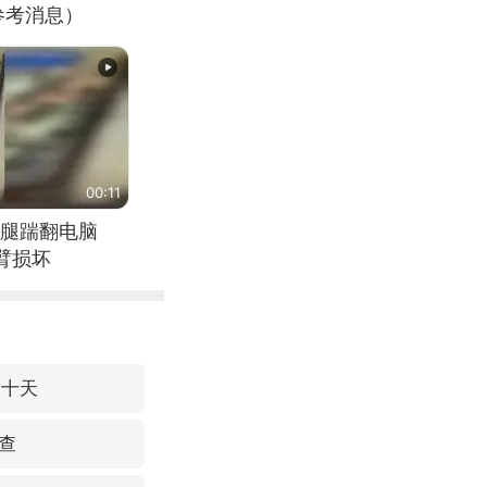
参考消息）
00:11
腿踹翻电脑
臂损坏
超十天
查