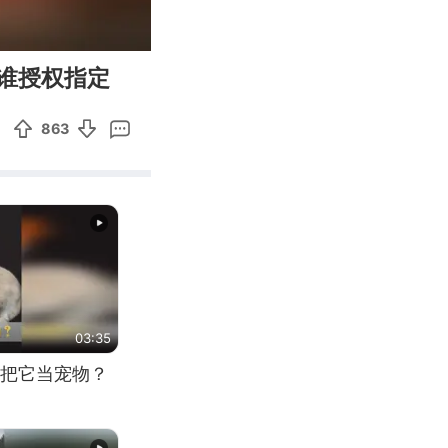
00:14
Enter
谁授权指定
fullscreen
863
03:35
把它当宠物？