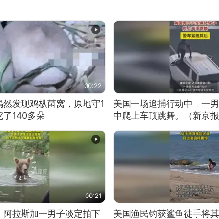
00:22
偶然发现鸡枞菌窝，原地守1
美国一场追捕行动中，一男
了140多朵
中爬上车顶跳舞。（新京报
00:21
！阿拉斯加一男子淡定拍下
美国渔民钓获鲨鱼徒手将其