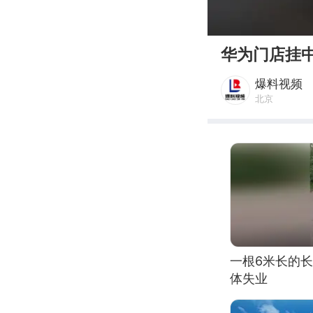
00:00
华为门店挂
爆料视频
北京
一根6米长的
体失业