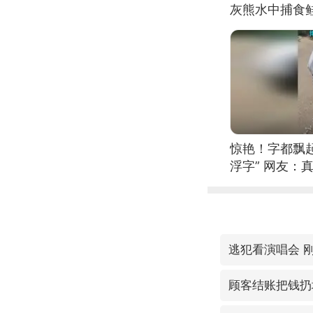
灰熊水中捕食
惊艳！字都飘起
浮字” 网友：真
逃犯看演唱会 
顾客结账把钱扔