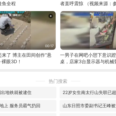
鲑鱼全程
者直呼震惊 （视频来源：
00:17
来了 博主在田间创作“悬
一男子在网吧小憩下意识蹬
·裸眼3D！
桌，店家3台显示器与机械
热门搜索
刚出地铁就被逮住
22岁女生南太行山失联已
地上 服务员霸气扔回
山东日照市委副书记王峰被