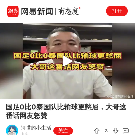
打开
Play
00:00
06:49
En
国足0比0泰国队比输球更憋屈，大哥这
fu
番话网友怒赞
阿喵的小生活
关注
3
山东