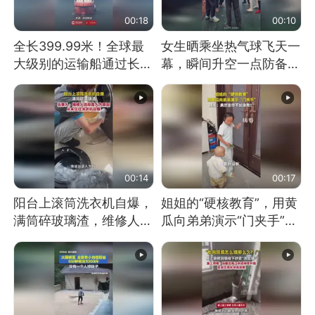
00:18
00:10
全长399.99米！全球最
女生晒乘坐热气球飞天一
大级别的运输船通过长江
幕，瞬间升空一点防备都
大桥这一幕，太震撼了！
没有
00:14
00:17
阳台上滚筒洗衣机自爆，
姐姐的“硬核教育”，用黄
满筒碎玻璃渣，维修人员
瓜向弟弟演示“门夹手”，
称是人为原因，从未见过
网友：果然言传不如身
洗衣机自爆
教！