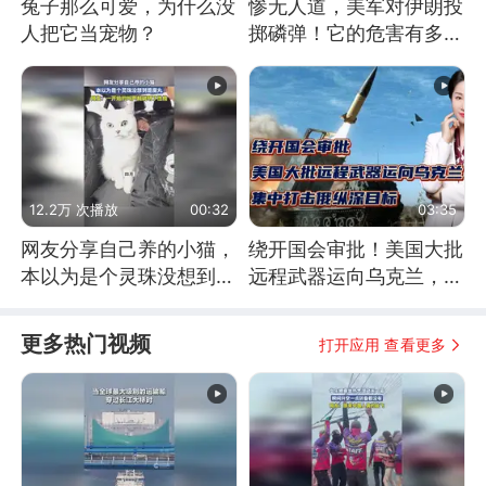
兔子那么可爱，为什么没
惨无人道，美军对伊朗投
人把它当宠物？
掷磷弹！它的危害有多
大？
12.2万 次播放
00:32
03:35
网友分享自己养的小猫，
绕开国会审批！美国大批
本以为是个灵珠没想到是
远程武器运向乌克兰，集
魔丸
中打击俄纵深目标
更多热门视频
打开应用 查看更多