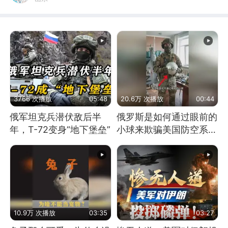
3766 次播放
05:48
20.6万 次播放
00:44
俄军坦克兵潜伏敌后半
俄罗斯是如何通过眼前的
年，T-72变身“地下堡垒”
小球来欺骗美国防空系统
的
10.9万 次播放
03:35
03:27