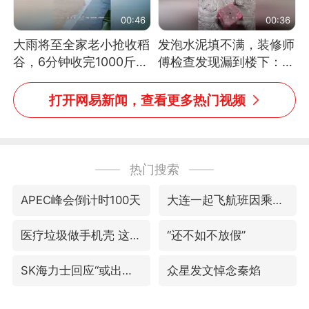
00:46
00:36
大雨将至全家老小抢收稻
发泡水泥填不满，装修师
谷，6分钟收完1000斤，
傅检查发现漏到楼下：出
没有一个人掉链子
风口未延伸到外墙
打开网易新闻，查看更多热门视频
热门搜索
APEC峰会倒计时100天
大连一起飞航班因乘客可乐爆瓶折返
医疗垃圾做手机壳 这也是谋财害命
“还不如不放假”
SK海力士回应“或出售重庆工厂”传闻
众星发文悼念秦焰