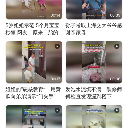
00:14
00:39
5岁姐姐示范 5个月宝宝
孙子考取上海交大爷爷感
秒懂 网友：原来二胎的
谢亲家母
快乐长这样
00:17
00:36
姐姐的“硬核教育”，用黄
发泡水泥填不满，装修师
瓜向弟弟演示“门夹手”，
傅检查发现漏到楼下：出
网友：果然言传不如身
风口未延伸到外墙
教！