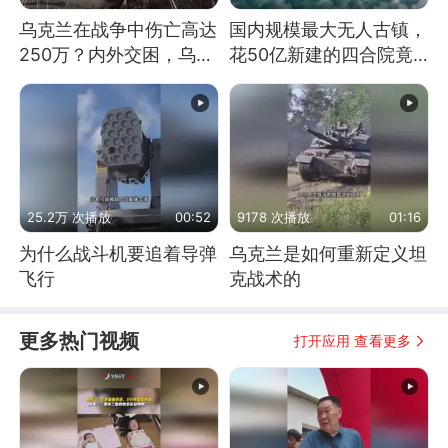
乌克兰在战争中伤亡高达
国内规模最大无人古镇，
250万？内外交困，乌克
花50亿新建的四合院竟
兰这下真没人了！
没人住，发生了啥
25.2万 次播放
00:52
9178 次播放
01:16
为什么战斗机要追着导弹
乌克兰是如何重新定义坦
飞行
克战术的
更多热门视频
打开应用 查看更多