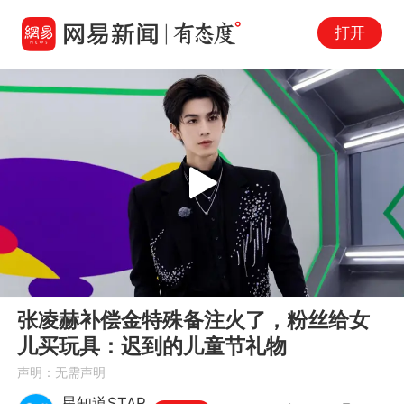
打开
Play
00:00
01:01
En
张凌赫补偿金特殊备注火了，粉丝给女
fu
儿买玩具：迟到的儿童节礼物
声明：无需声明
星知道STAR