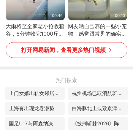
00:46
00:10
大雨将至全家老小抢收稻
网友晒自己养的一些小宠
谷，6分钟收完1000斤，
物，感觉跟常见的确实有
没有一个人掉链子
些不一样
打开网易新闻，查看更多热门视频
热门搜索
上门女婿出轨女邻居多年被判重婚罪
杭州机场已取消航班388架次
上海有出现龙卷潜势
白海豚北上或致京津冀暴雨
国足U17与阿森纳决赛取消 并列冠军
《披荆斩棘2026》阵容官宣