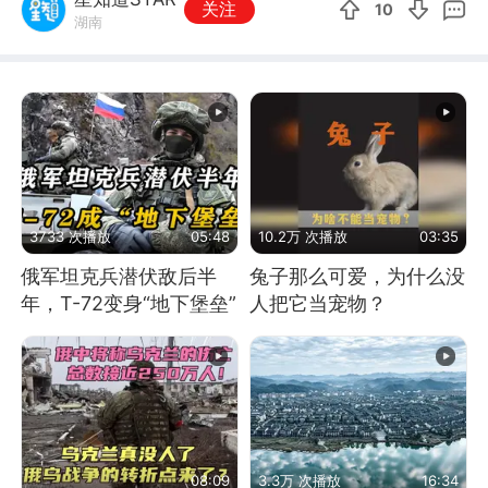
关注
10
湖南
3733 次播放
05:48
10.2万 次播放
03:35
俄军坦克兵潜伏敌后半
兔子那么可爱，为什么没
年，T-72变身“地下堡垒”
人把它当宠物？
08:09
3.3万 次播放
16:34