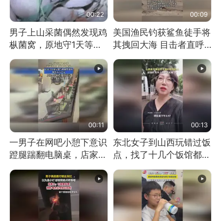
00:22
00:09
男子上山采菌偶然发现鸡
美国渔民钓获鲨鱼徒手将
枞菌窝，原地守1天等它
其拽回大海 目击者直呼
长大：挖了140多朵
震惊 （视频来源：参考
消息）
00:11
00:13
一男子在网吧小憩下意识
东北女子到山西玩错过饭
蹬腿踹翻电脑桌，店家3
点，找了十几个饭馆都没
台显示器与机械臂损坏
开门：午休到几点