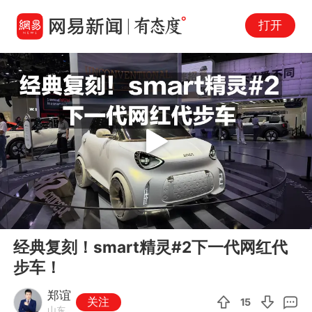
打开
Play
00:00
02:03
En
经典复刻！smart精灵#2下一代网红代
fu
步车！
郑谊
关注
15
山东