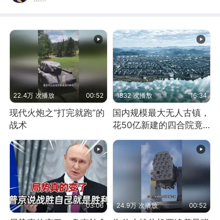
22.4万 次播放
00:52
1832 次播放
16:34
现代火炮之“打完就跑”的
国内规模最大无人古镇，
战术
花50亿新建的四合院竟
没人住，发生了啥
03:06
24.9万 次播放
00:52