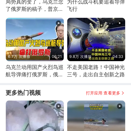
局势真的变了，乌克兰念
为什么战斗机要追着导弹
了俄罗斯的稿子，普京说
飞行
战胜自己就是胜利
6.7万 次播放
06:21
9.8万 次播放
04:33
乌克兰动用国产火烈鸟巡
不走美国老路！中国神光
航导弹痛打俄罗斯，俄军
三号，走出自主创新之路
为什么没能拦截？
更多热门视频
打开应用 查看更多