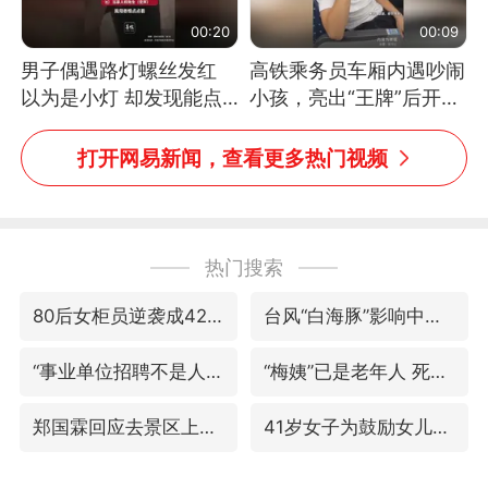
00:20
00:09
男子偶遇路灯螺丝发红
高铁乘务员车厢内遇吵闹
以为是小灯 却发现能点
小孩，亮出“王牌”后开启
燃香烟 当事人：已报警
一键静音
处理
打开网易新闻，查看更多热门视频
热门搜索
80后女柜员逆袭成4200亿银行副行长
台风“白海豚”影响中国已成定局
“事业单位招聘不是人情买卖”
“梅姨”已是老年人 死刑或适用受限
郑国霖回应去景区上班被保安拦下
41岁女子为鼓励女儿考上985研究生