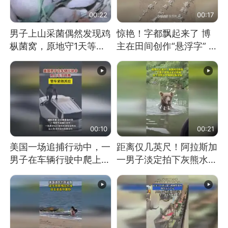
00:22
00:17
男子上山采菌偶然发现鸡
惊艳！字都飘起来了 博
枞菌窝，原地守1天等它
主在田间创作“悬浮字” 网
长大：挖了140多朵
友：真·裸眼3D！
00:10
00:21
美国一场追捕行动中，一
距离仅几英尺！阿拉斯加
男子在车辆行驶中爬上车
一男子淡定拍下灰熊水中
顶跳舞。（新京报）
捕食鲑鱼全程