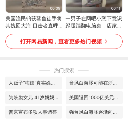
00:09
00:11
美国渔民钓获鲨鱼徒手将
一男子在网吧小憩下意识
其拽回大海 目击者直呼
蹬腿踹翻电脑桌，店家3
震惊 （视频来源：参考
台显示器与机械臂损坏
消息）
打开网易新闻，查看更多热门视频
热门搜索
人贩子“梅姨”真实姓名曝光
台风白海豚可能在浙江登陆
为鼓励女儿 41岁妈妈考上985研究生
美国退回1000亿美元关税
普京宣布多项人事调整
强台风白海豚逐渐向我国靠近