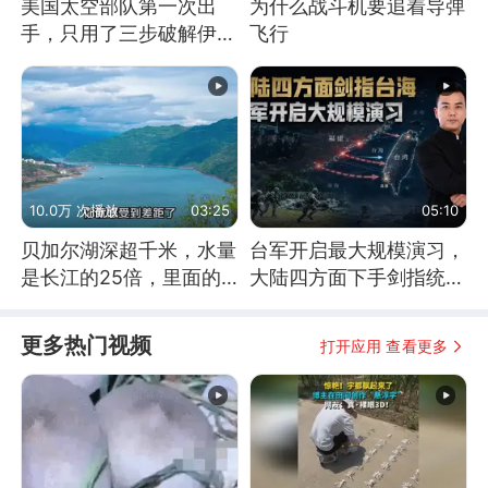
美国太空部队第一次出
为什么战斗机要追着导弹
手，只用了三步破解伊朗
飞行
防空
10.0万 次播放
03:25
05:10
贝加尔湖深超千米，水量
台军开启最大规模演习，
是长江的25倍，里面的
大陆四方面下手剑指统
鱼究竟有多大？
一，岛内提前站队
更多热门视频
打开应用 查看更多