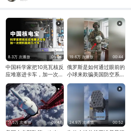
8.3万 次播放
05:04
19.6万 次播放
00:44
中国科学家把10兆瓦核反
俄罗斯是如何通过眼前的
应堆塞进卡车，加一次燃
小球来欺骗美国防空系统
料能跑几十年
的
11.5万 次播放
09:47
24.9万 次播放
00:52