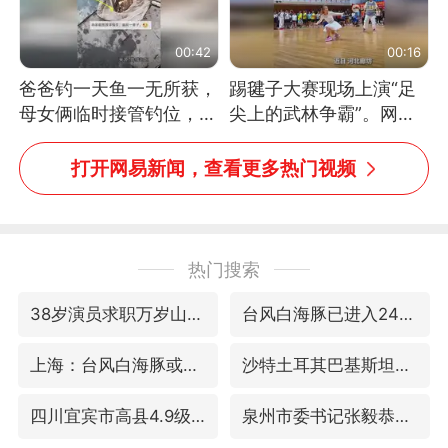
00:42
00:16
爸爸钓一天鱼一无所获，
踢毽子大赛现场上演“足
母女俩临时接管钓位，用
尖上的武林争霸”。网
玩具鱼竿钓上大鱼
友：这哪是踢毽子，分明
是武侠片现场！#睡个好
打开网易新闻，查看更多热门视频
觉
热门搜索
38岁演员求职万岁山NPC成功
台风白海豚已进入24小时警戒线
上海：台风白海豚或将带来龙卷风
沙特土耳其巴基斯坦签署共同防务协议
四川宜宾市高县4.9级地震致1人死亡
泉州市委书记张毅恭被查