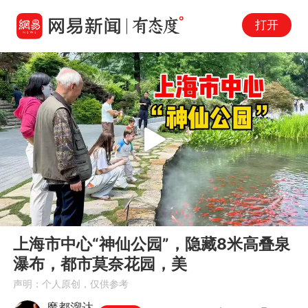
打开
Play
00:00
11:53
En
上海市中心“神仙公园”，隐藏8米高叠泉
fu
瀑布，都市莫奈花园，美
声明：个人原创，仅供参考
魔都溜达