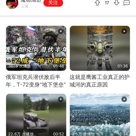
关注
17
上海
3675 次播放
05:48
01:36
俄军坦克兵潜伏敌后半
这就是鹰酱工业真正的护
年，T-72变身“地下堡垒”
城河的真正原因
22.6万 次播放
00:52
2.5万 次播放
16:34