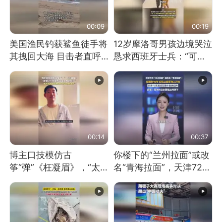
00:09
00:19
美国渔民钓获鲨鱼徒手将
12岁摩洛哥男孩边境哭泣
其拽回大海 目击者直呼
恳求西班牙士兵：“可不
震惊 （视频来源：参考
可以不要把我遣返回国”
消息）
00:14
00:37
博主口技模仿古
你楼下的“兰州拉面”或改
筝“弹”《枉凝眉》，“太
名“青海拉面”，天津72家
像了～你是吃古筝长大的
面馆已集体更换招牌
吗？”“或将成为首位考级
不带古筝的选手。”（来
源：新华每日电讯）