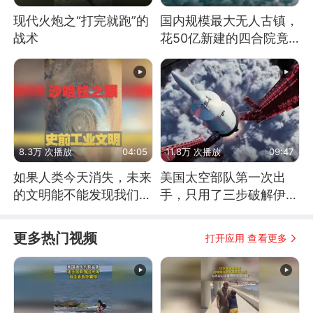
现代火炮之“打完就跑”的
国内规模最大无人古镇，
战术
花50亿新建的四合院竟
没人住，发生了啥
8.3万 次播放
04:05
11.8万 次播放
09:47
如果人类今天消失，未来
美国太空部队第一次出
的文明能不能发现我们存
手，只用了三步破解伊朗
在过？
防空
更多热门视频
打开应用 查看更多