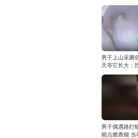
男子上山采菌
天等它长大：挖
男子偶遇路灯螺
能点燃香烟 