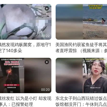
00:22
偶然发现鸡枞菌窝，原地守1
美国渔民钓获鲨鱼徒手将其
了140多朵
者直呼震惊 （视频来源：
00:20
丝发红 以为是小灯 却发现
东北女子到山西玩错过饭点
当事人：已报警处理
饭馆都没开门：午休到几点