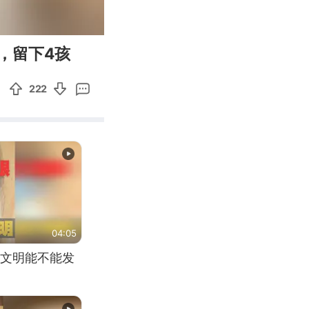
00:40
Enter
，留下4孩
fullscreen
222
04:05
文明能不能发