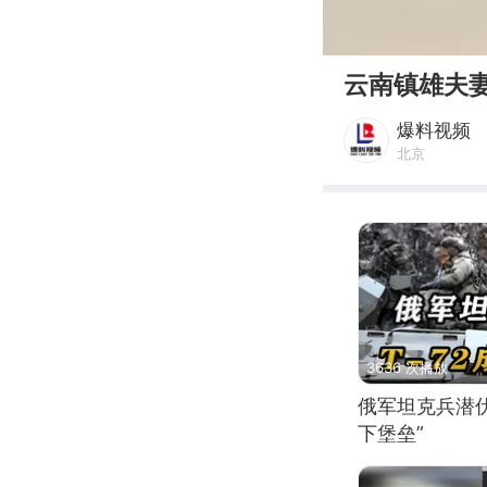
00:00
云南镇雄夫
爆料视频
北京
3636 次播放
俄军坦克兵潜伏
下堡垒”