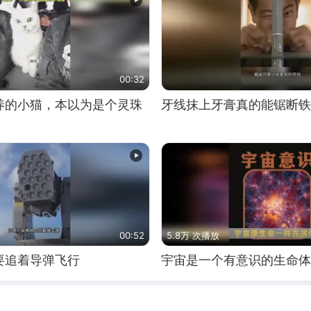
00:32
养的小猫，本以为是个灵珠
牙线抹上牙膏真的能锯断铁
00:52
5.8万 次播放
要追着导弹飞行
宇宙是一个有意识的生命体