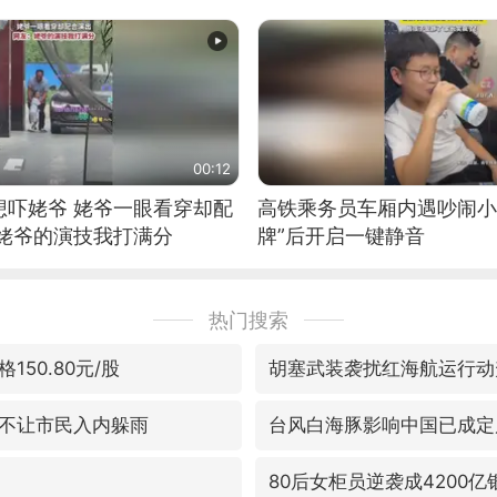
00:12
想吓姥爷 姥爷一眼看穿却配
高铁乘务员车厢内遇吵闹小
：姥爷的演技我打满分
牌”后开启一键静音
热门搜索
150.80元/股
胡塞武装袭扰红海航运行动
不让市民入内躲雨
台风白海豚影响中国已成定
80后女柜员逆袭成4200