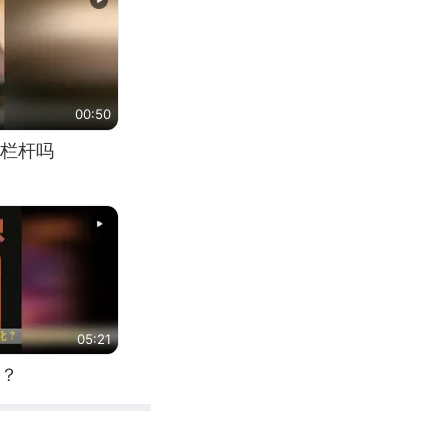
00:50
栏杆吗
05:21
？