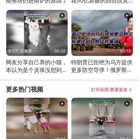
能整块扔进熔炉的原因了
花50亿新建的四合院竟
没人住，发生了啥
8.5万 次播放
00:32
03:13
网友分享自己养的小猫，
特朗普已拒绝为乌方提供
本以为是个灵珠没想到是
更多防空导弹！俄罗斯抓
魔丸
住窗口期猛炸基辅
更多热门视频
打开应用 查看更多
00:14
00:12