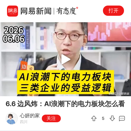
打开
Play
00:00
02:47
En
6.6 边风炜：AI浪潮下的电力板块怎么看
fu
心妍的家
关注
5
四川