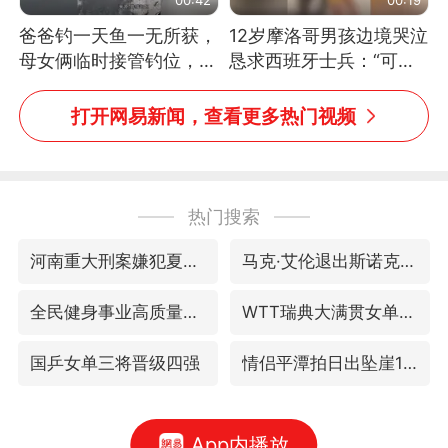
爸爸钓一天鱼一无所获，
12岁摩洛哥男孩边境哭泣
母女俩临时接管钓位，用
恳求西班牙士兵：“可不
玩具鱼竿钓上大鱼
可以不要把我遣返回国”
打开网易新闻，查看更多热门视频
热门搜索
河南重大刑案嫌犯夏某钢落网
马克·艾伦退出斯诺克中国公开赛
全民健身事业高质量发展
WTT瑞典大满贯女单签表出炉
国乒女单三将晋级四强
情侣平潭拍日出坠崖1死1伤
App内播放