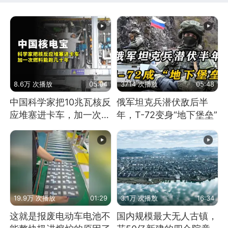
8.6万 次播放
05:04
3714 次播放
05:48
中国科学家把10兆瓦核反
俄军坦克兵潜伏敌后半
应堆塞进卡车，加一次燃
年，T-72变身“地下堡垒”
料能跑几十年
19.9万 次播放
01:29
3.1万 次播放
16:34
这就是报废电动车电池不
国内规模最大无人古镇，