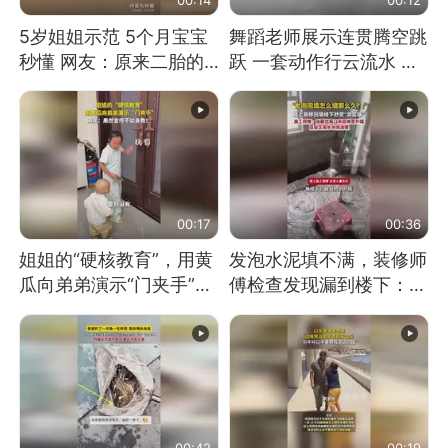
5岁姐姐示范 5个月宝宝
舞蹈老师展示连贯腾空跳
秒懂 网友：原来二胎的
跃 一套动作行云流水 节
快乐长这样
奏感拉满 网友：怎么做
到又舞又武的？
00:17
00:36
姐姐的“硬核教育”，用黄
发泡水泥填不满，装修师
瓜向弟弟演示“门夹手”，
傅检查发现漏到楼下：出
网友：果然言传不如身
风口未延伸到外墙
教！
00:42
00:19